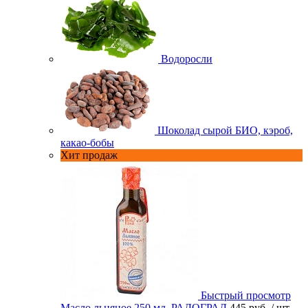
Водоросли
Шоколад сырой БИО, кэроб,
какао-бобы
Хит продаж
Быстрый просмотр
Масло льняное 250 мл. РАДОГРАД
445 руб.
/ шт