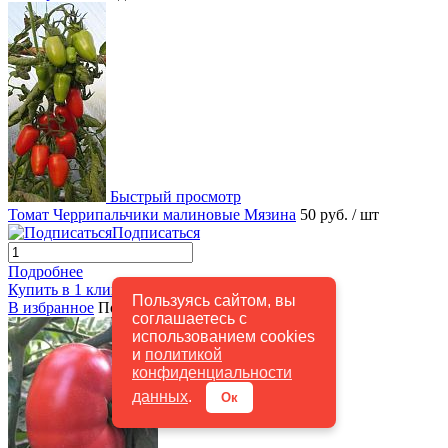
Быстрый просмотр
Томат Черрипальчики малиновые Мязина
50 руб.
/ шт
Подписаться
Подробнее
Купить в 1 клик
К сравнению
Пользуясь сайтом, вы
В избранное
Под заказ
соглашаетесь с
использованием cookies
и
политикой
конфиденциальности
данных
.
Ок