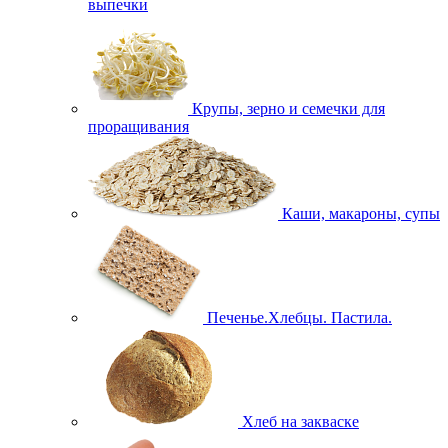
выпечки
Крупы, зерно и семечки для
проращивания
Каши, макароны, супы
Печенье.Хлебцы. Пастила.
Хлеб на закваске