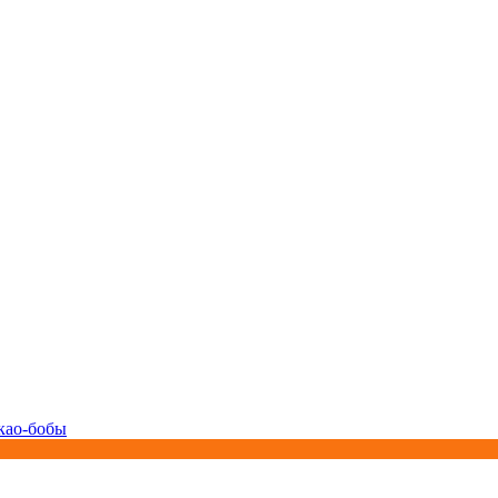
као-бобы