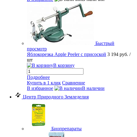
Быстрый
просмотр
Яблокорезка Apple Peeler с присоской
3 194 руб.
/
шт
В корзину
Подробнее
Купить в 1 клик
Сравнение
В избранное
В наличии
Центр Природного Земледелия
Биопрепараты