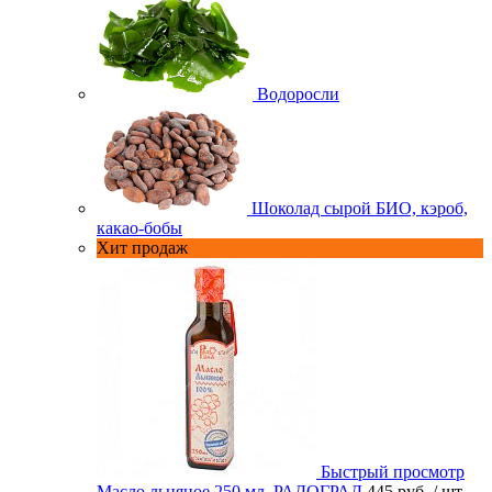
Водоросли
Шоколад сырой БИО, кэроб,
какао-бобы
Хит продаж
Быстрый просмотр
Масло льняное 250 мл. РАДОГРАД
445 руб.
/ шт