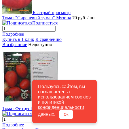
Быстрый просмотр
Томат "Сиреневый туман" Мязина
70 руб.
/ шт
Подписаться
Подробнее
Купить в 1 клик
К сравнению
В избранное
Недоступно
Пользуясь сайтом, вы
соглашаетесь с
использованием cookies
и
политикой
Быстрый просмотр
конфиденциальности
Томат Фитоус Мязина
35 руб.
/ шт
Подписаться
данных
.
Ок
Подробнее