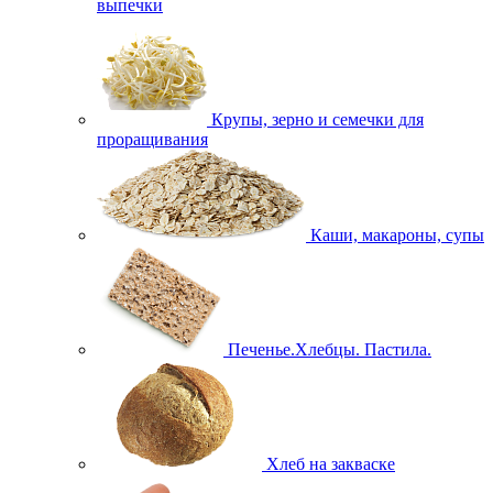
выпечки
Крупы, зерно и семечки для
проращивания
Каши, макароны, супы
Печенье.Хлебцы. Пастила.
Хлеб на закваске