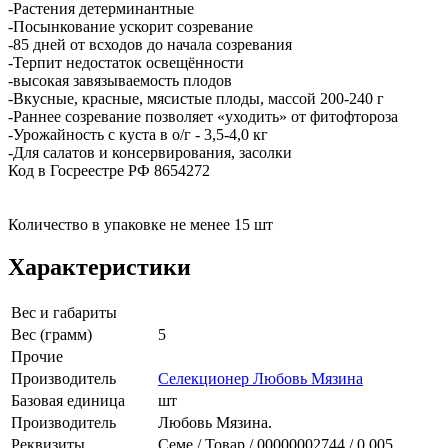
-Растения детерминантные
-Посынкование ускорит созревание
-85 дней от всходов до начала созревания
-Терпит недостаток освещённости
-высокая завязываемость плодов
-Вкусные, красные, мясистые плоды, массой 200-240 г
-Раннее созревание позволяет «уходить» от фитофтороза
-Урожайность с куста в о/г - 3,5-4,0 кг
-Для салатов и консервирования, засолки
Код в Госреестре РФ 8654272
Количество в упаковке не менее 15 шт
Характеристики
Вес и габариты
Вес (грамм)
5
Прочие
Производитель
Селекционер Любовь Мязина
Базовая единица
шт
Производитель
Любовь Мязина.
Реквизиты
Семе / Товар / 00000002744 / 0.005