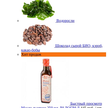
Водоросли
Шоколад сырой БИО, кэроб,
какао-бобы
Хит продаж
Быстрый просмотр
Масло льняное 250 мл. РАДОГРАД
445 руб.
/ шт