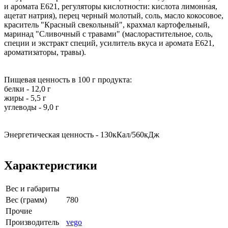
и аромата Е621, регуляторы кислотности: кислота лимонная,
ацетат натрия), перец черный молотый, соль, масло кокосовое,
краситель "Красный свекольный", крахмал картофельный,
маринад "Сливочный с травами" (маслорастительное, соль,
специи и экстракт специй, усилитель вкуса и аромата Е621,
ароматизаторы, травы).
Пищевая ценность в 100 г продукта:
белки - 12,0 г
жиры - 5,5 г
углеводы - 9,0 г
Энергетическая ценность - 130кКал/560кДж
Характеристики
Вес и габариты
Вес (грамм)
780
Прочие
Производитель
vego