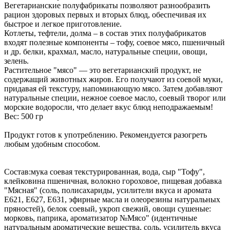
Вегетарианские полуфабрикаты позволяют разнообразить
рацион здоровых первых и вторых блюд, обеспечивая их
быстрое и легкое приготовление.
Котлеты, тефтели, долма – в состав этих полуфабрикатов
входят полезные компоненты – тофу, соевое мясо, пшеничный
и др. белки, крахмал, масло, натуральные специи, овощи,
зелень.
Растительное "мясо" — это вегетарианский продукт, не
содержащий животных жиров. Его получают из соевой муки,
придавая ей текстуру, напоминающую мясо. Затем добавляют
натуральные специи, нежное соевое масло, соевый творог или
морские водоросли, что делает вкус блюд неподражаемым!
Вес: 500 гр
Продукт готов к употреблению. Рекомендуется разогреть
любым удобным способом.
Состав:мука соевая текстурированная, вода, сыр "Тофу",
клейковина пшеничная, волокно гороховое, пищевая добавка
"Мясная" (соль, полисахариды, усилители вкуса и аромата
Е621, Е627, Е631, эфирные масла и олеорезины натуральных
пряностей), белок соевый, укроп свежий, овощи сушеные:
морковь, паприка, ароматизатор №Мясо" (идентичные
натуральным ароматические вещества, соль, усилитель вкуса