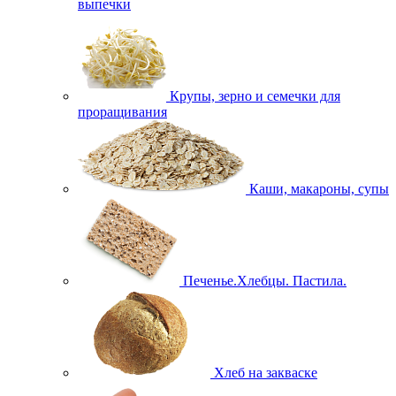
выпечки
Крупы, зерно и семечки для
проращивания
Каши, макароны, супы
Печенье.Хлебцы. Пастила.
Хлеб на закваске