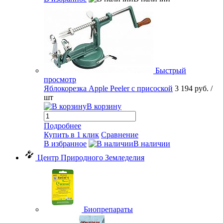
Быстрый
просмотр
Яблокорезка Apple Peeler с присоской
3 194 руб.
/
шт
В корзину
Подробнее
Купить в 1 клик
Сравнение
В избранное
В наличии
Центр Природного Земледелия
Биопрепараты