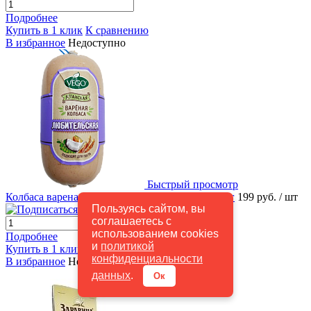
Подробнее
Купить в 1 клик
К сравнению
В избранное
Недоступно
Быстрый просмотр
Колбаса вареная Любительская 500 г VEGO, о/г
199 руб.
/ шт
Пользуясь сайтом, вы
Подписаться
соглашаетесь с
использованием cookies
Подробнее
и
политикой
Купить в 1 клик
К сравнению
конфиденциальности
В избранное
Недоступно
данных
.
Ок