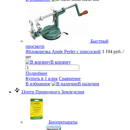
Быстрый
просмотр
Яблокорезка Apple Peeler с присоской
3 194 руб.
/
шт
В корзину
Подробнее
Купить в 1 клик
Сравнение
В избранное
В наличии
Центр Природного Земледелия
Биопрепараты