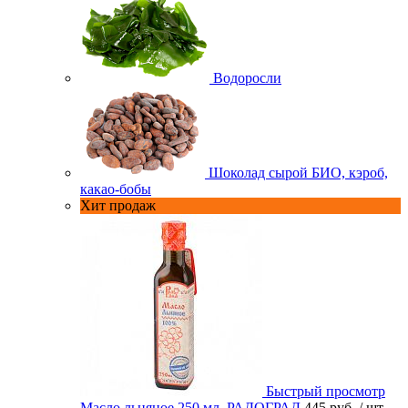
Водоросли
Шоколад сырой БИО, кэроб,
какао-бобы
Хит продаж
Быстрый просмотр
Масло льняное 250 мл. РАДОГРАД
445 руб.
/ шт