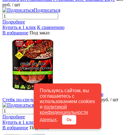
руб.
/ шт
Подписаться
Подробнее
Купить в 1 клик
К сравнению
В избранное
Под заказ
Пользуясь сайтом, вы
Быстрый просмотр
соглашаетесь с
Стейк по-средиземноморски 500 гр VEGO
355 руб.
/ шт
использованием cookies
Подписаться
и
политикой
конфиденциальности
Подробнее
данных
.
Ок
Купить в 1 клик
К сравнению
В избранное
Под заказ