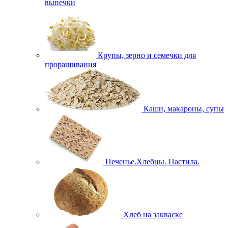
выпечки
Крупы, зерно и семечки для
проращивания
Каши, макароны, супы
Печенье.Хлебцы. Пастила.
Хлеб на закваске