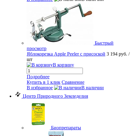
Быстрый
просмотр
Яблокорезка Apple Peeler с присоской
3 194 руб.
/
шт
В корзину
Подробнее
Купить в 1 клик
Сравнение
В избранное
В наличии
Центр Природного Земледелия
Биопрепараты