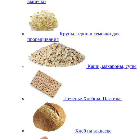
выпечки
Крупы, зерно и семечки для
проращивания
Каши, макароны, супы
Печенье.Хлебцы. Пастила.
Хлеб на закваске