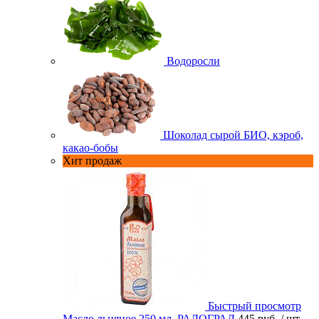
Водоросли
Шоколад сырой БИО, кэроб,
какао-бобы
Хит продаж
Быстрый просмотр
Масло льняное 250 мл. РАДОГРАД
445 руб.
/ шт