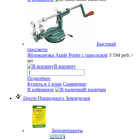
Быстрый
просмотр
Яблокорезка Apple Peeler с присоской
3 194 руб.
/
шт
В корзину
Подробнее
Купить в 1 клик
Сравнение
В избранное
В наличии
Центр Природного Земледелия
Биопрепараты