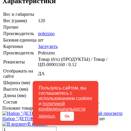
Характеристики
Вес и габариты
Вес (грамм)
120
Прочие
Производитель
polezzno
Базовая единица
шт
Картинки
Загрузить
Производитель
Polezzno
Товар (б/х) (ПРОДУКТЫ) / Товар /
Реквизиты
ЦП-00001160 / 0.12
Отображать на
ДА
сайте
Ширина (мм)
80
Пользуясь сайтом, вы
Высота (мм)
160
соглашаетесь с
Длина (мм)
40
использованием cookies
Состав
Агар-агар 100 % натуральный.
и
политикой
Похожие товары (8)
конфиденциальности
Быстрый просмотр
данных
.
Ок
Набор "ДЕТОКС ЭФФЕКТ" Polezzno
850 руб.
/ шт
В корзину