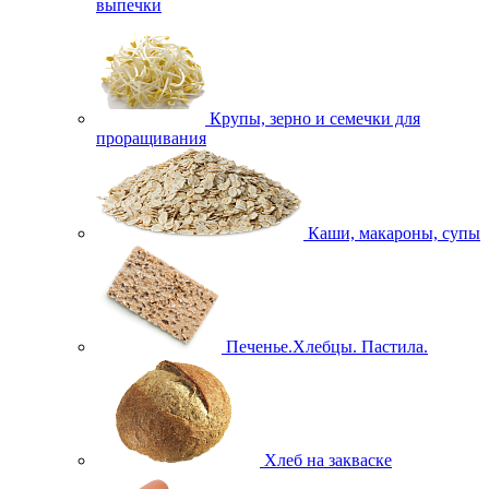
выпечки
Крупы, зерно и семечки для
проращивания
Каши, макароны, супы
Печенье.Хлебцы. Пастила.
Хлеб на закваске