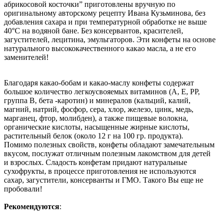
абрикосовой косточки” приготовлены вручную по
оригинальному авторскому рецепту Ивана Кузьминова, без
добавления сахара и при температурной обработке не выше
40°С на водяной бане. Без консервантов, красителей,
загустителей, лецитина, эмульгаторов. Эти конфеты на основе
натурального высококачественного какао масла, а не его
заменителей!
Благодаря какао-бобам и какао-маслу конфеты содержат
большое количество легкоусвояемых витаминов (А, Е, РР,
группа В, бета -каротин) и минералов (кальций, калий,
магний, натрий, фосфор, сера, хлор, железо, цинк, медь,
марганец, фтор, молибден), а также пищевые волокна,
органические кислоты, насыщенные жирные кислоты,
растительный белок (около 12 г на 100 гр. продукта).
Помимо полезных свойств, конфеты обладают замечательным
вкусом, послужат отличным полезным лакомством для детей
и взрослых. Сладость конфетам придают натуральные
сухофрукты, в процессе приготовления не используются
сахар, загустители, консерванты и ГМО. Такого Вы еще не
пробовали!
Рекомендуются
: