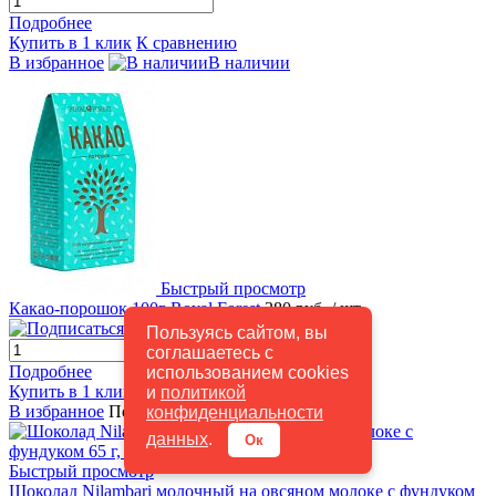
Подробнее
Купить в 1 клик
К сравнению
В избранное
В наличии
Быстрый просмотр
Какао-порошок 100г Royal Forest
380 руб.
/ шт
Подписаться
Пользуясь сайтом, вы
соглашаетесь с
Подробнее
использованием cookies
Купить в 1 клик
К сравнению
и
политикой
В избранное
Под заказ
конфиденциальности
данных
.
Ок
Быстрый просмотр
Шоколад Nilambari молочный на овсяном молоке с фундуком