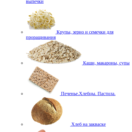
выпечки
Крупы, зерно и семечки для
проращивания
Каши, макароны, супы
Печенье.Хлебцы. Пастила.
Хлеб на закваске