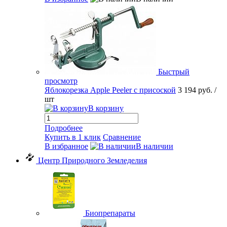
Быстрый
просмотр
Яблокорезка Apple Peeler с присоской
3 194 руб.
/
шт
В корзину
Подробнее
Купить в 1 клик
Сравнение
В избранное
В наличии
Центр Природного Земледелия
Биопрепараты