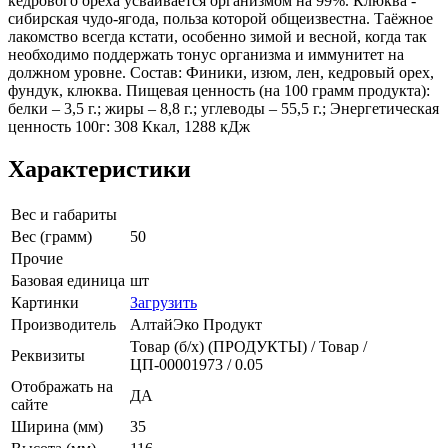
кедрового ореха усваивается организмом на 99%. Клюква -
сибирская чудо-ягода, польза которой общеизвестна. Таёжное
лакомство всегда кстати, особенно зимой и весной, когда так
необходимо поддержать тонус организма и иммунитет на
должном уровне. Состав: Финики, изюм, лен, кедровый орех,
фундук, клюква. Пищевая ценность (на 100 грамм продукта):
белки – 3,5 г.; жиры – 8,8 г.; углеводы – 55,5 г.; Энергетическая
ценность 100г: 308 Ккал, 1288 кДж
Характеристики
Вес и габариты
Вес (грамм)
50
Прочие
Базовая единица
шт
Картинки
Загрузить
Производитель
АлтайЭко Продукт
Товар (б/х) (ПРОДУКТЫ) / Товар /
Реквизиты
ЦП-00001973 / 0.05
Отображать на
ДА
сайте
Ширина (мм)
35