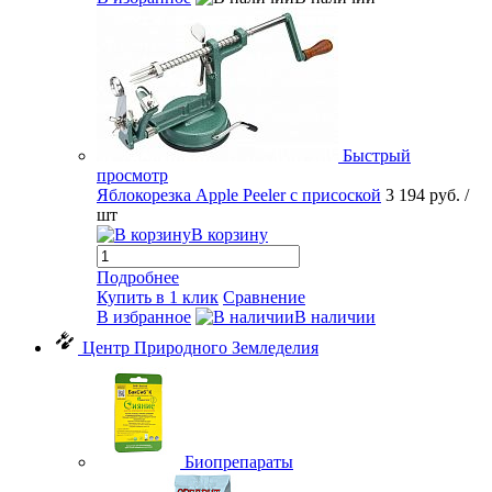
Быстрый
просмотр
Яблокорезка Apple Peeler с присоской
3 194 руб.
/
шт
В корзину
Подробнее
Купить в 1 клик
Сравнение
В избранное
В наличии
Центр Природного Земледелия
Биопрепараты