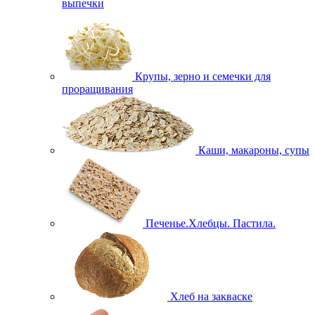
выпечки
Крупы, зерно и семечки для
проращивания
Каши, макароны, супы
Печенье.Хлебцы. Пастила.
Хлеб на закваске