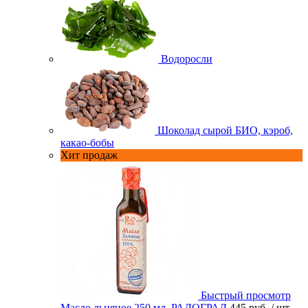
Водоросли
Шоколад сырой БИО, кэроб,
какао-бобы
Хит продаж
Быстрый просмотр
Масло льняное 250 мл. РАДОГРАД
445 руб.
/ шт