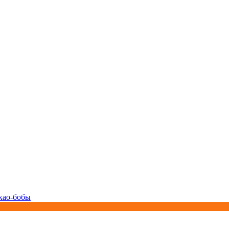
као-бобы