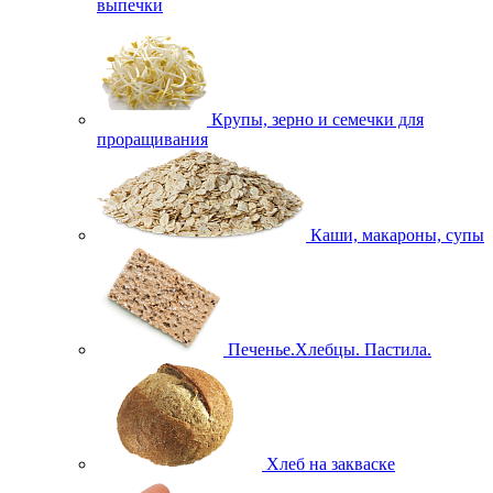
выпечки
Крупы, зерно и семечки для
проращивания
Каши, макароны, супы
Печенье.Хлебцы. Пастила.
Хлеб на закваске