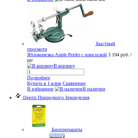
Быстрый
просмотр
Яблокорезка Apple Peeler с присоской
3 194 руб.
/
шт
В корзину
Подробнее
Купить в 1 клик
Сравнение
В избранное
В наличии
Центр Природного Земледелия
Биопрепараты