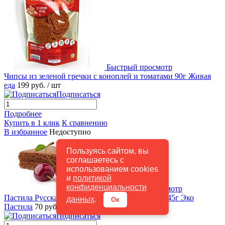
Быстрый просмотр
Чипсы из зеленой гречки с коноплей и томатами 90г Живая
еда
199 руб.
/ шт
Подписаться
Подробнее
Купить в 1 клик
К сравнению
В избранное
Недоступно
Пользуясь сайтом, вы
соглашаетесь с
использованием cookies
и
политикой
конфиденциальности
Быстрый просмотр
Пастила Русская Яблочно-вишневая (флоупак) 45г Эко
данных
.
Ок
Пастила
70 руб.
/ шт
Подписаться