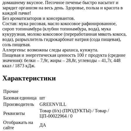
домашнему вкусное. Песочное печенье быстро насытит и
зарядит организм на весь день. Здоровье, польза и красота в
каждой пачке!
Без ароматизаторов и консервантов.
Состав: мука рисовая, масло кокосовое рафинированное,
сироп топинамбура (клубни топинамбура, вода), мука
кукурузная, молоко кокосовое (переработанная мякоть кокоса,
вода), разрыхлитель гидрокарбонат натрия (сода пищевая),
соль пищевая.
Аллергены: возможны следы арахиса, кунжута.
Пищевая и энергетическая ценность 100 г продукта (средние
значения): белки – 7,9г, жиры – 28,8г, углеводы – 41,7г, 448
ккал / 1873 кДж.
Характеристики
Прочие
Базовая единица
шт
Производитель
GREENVILL
Товар (б/х) (ПРОДУКТЫ) / Товар /
Реквизиты
ЦП-00022964 / 0
Отображать на
ДА
сайте