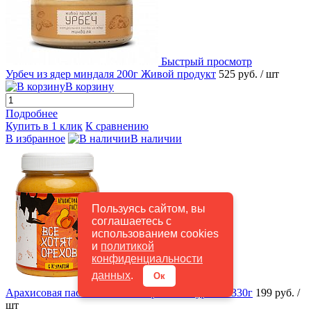
Быстрый просмотр
Урбеч из ядер миндаля 200г Живой продукт
525 руб.
/ шт
В корзину
Подробнее
Купить в 1 клик
К сравнению
В избранное
В наличии
Пользуясь сайтом, вы
соглашаетесь с
использованием cookies
и
политикой
конфиденциальности
данных
.
Ок
Быстрый просмотр
Арахисовая паста "Все хотят орехов"с курагой 330г
199 руб.
/
шт