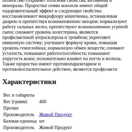
полностью сохраняет полезные свойства, витамины и
минералы. Проростки семян конопли имеют общий
оздоровительный эффект и следующие свойства:
восстанавливают микрофлору кишечника, останавливая
диарею и препятствуя возникновению запоров; нормализуют
работу сальных желез, препятствуют возникновению угревой
сыпи; снижают уровень холестерина, являются
профилактикой атеросклероза и тромбоза; укрепляют
иммунную систему; улучшают формулу крови, повышая
уровень гемоглобина; нормализую обмен веществ; снимают
усталость, повышают работоспособность; повышают
упругость кожи; положительно влияют на ногти и волосы.
Также проростки имеют противопаразитарное и
противовоспалительное действие, являются профилакти
Характеристики
Вес и габариты
Вес (грамм)
400
Прочие
Производитель
Живой Продукт
Базовая единица
шт
Производитель
Живой Продукт