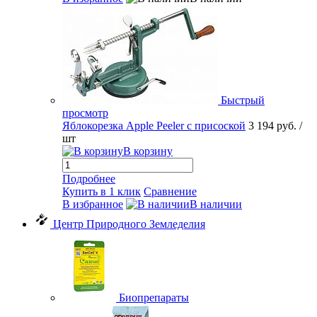
Быстрый
просмотр
Яблокорезка Apple Peeler с присоской
3 194 руб.
/
шт
В корзину
Подробнее
Купить в 1 клик
Сравнение
В избранное
В наличии
Центр Природного Земледелия
Биопрепараты