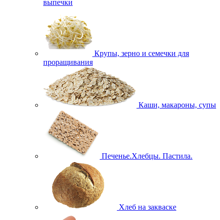
выпечки
Крупы, зерно и семечки для
проращивания
Каши, макароны, супы
Печенье.Хлебцы. Пастила.
Хлеб на закваске