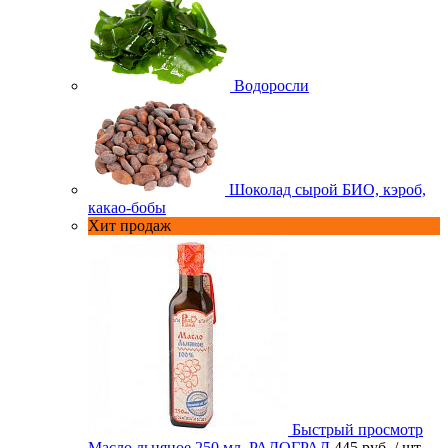
Водоросли
Шоколад сырой БИО, кэроб,
какао-бобы
Хит продаж
Быстрый просмотр
Масло льняное 250 мл. РАДОГРАД
445 руб.
/ шт