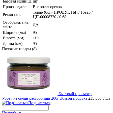
Базовая единица
шт
Производитель
Все хотят орехов
Товар (б/х) (ПРОДУКТЫ) / Товар /
Реквизиты
ЦП-00008320 / 0.68
Отображать на
ДА
сайте
Ширина (мм)
95
Высота (мм)
110
Длина (мм)
95
Похожие товары (8)
Быстрый просмотр
Урбеч из семян расторопши 200г Живой продукт
235 руб.
/ шт
Подписаться
Подробнее