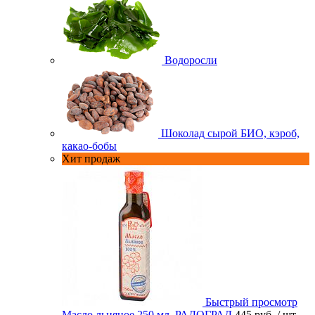
Водоросли
Шоколад сырой БИО, кэроб,
какао-бобы
Хит продаж
Быстрый просмотр
Масло льняное 250 мл. РАДОГРАД
445 руб.
/ шт