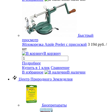
Быстрый
просмотр
Яблокорезка Apple Peeler с присоской
3 194 руб.
/
шт
В корзину
Подробнее
Купить в 1 клик
Сравнение
В избранное
В наличии
Центр Природного Земледелия
Биопрепараты