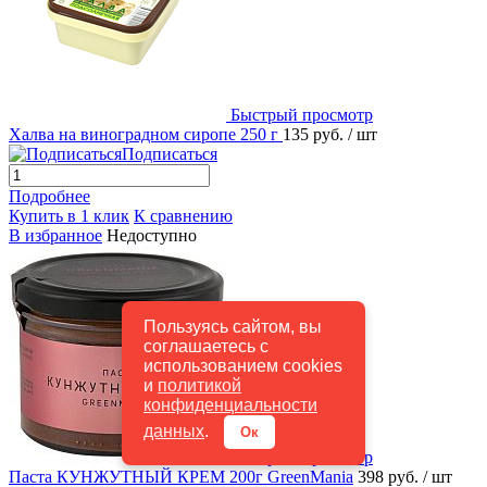
Быстрый просмотр
Халва на виноградном сиропе 250 г
135 руб.
/ шт
Подписаться
Подробнее
Купить в 1 клик
К сравнению
В избранное
Недоступно
Пользуясь сайтом, вы
соглашаетесь с
использованием cookies
и
политикой
конфиденциальности
данных
.
Ок
Быстрый просмотр
Паста КУНЖУТНЫЙ КРЕМ 200г GreenMania
398 руб.
/ шт