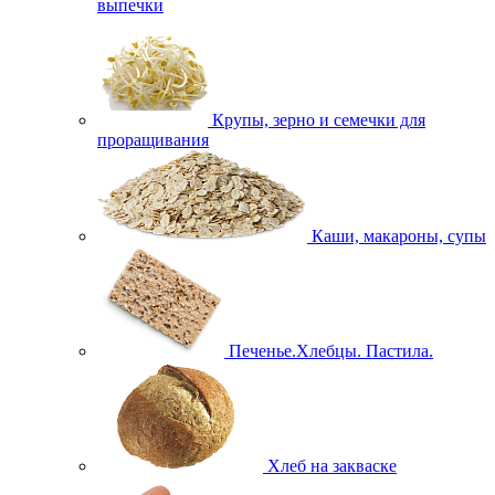
выпечки
Крупы, зерно и семечки для
проращивания
Каши, макароны, супы
Печенье.Хлебцы. Пастила.
Хлеб на закваске