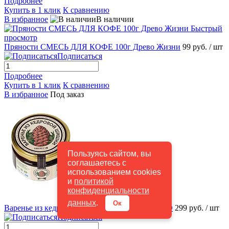
Подробнее
Купить в 1 клик
К сравнению
В избранное
В наличии
Быстрый
просмотр
Пряности СМЕСЬ ДЛЯ КОФЕ 100г Древо Жизни
99 руб.
/ шт
Подписаться
Подробнее
Купить в 1 клик
К сравнению
В избранное
Под заказ
Пользуясь сайтом, вы
соглашаетесь с
использованием cookies
и
политикой
конфиденциальности
Быстрый просмотр
данных
.
Ок
Варенье из кедровой шишки 220 мл SIBERECO
299 руб.
/ шт
Подписаться