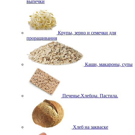
выпечки
Крупы, зерно и семечки для
проращивания
Каши, макароны, супы
Печенье.Хлебцы. Пастила.
Хлеб на закваске