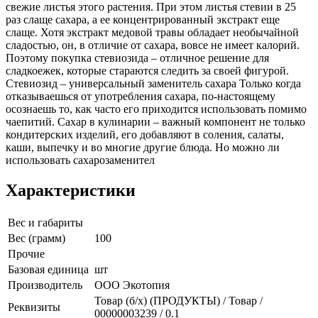
свежие листья этого растения. При этом листья стевии в 25
раз слаще сахара, а ее концентрированный экстракт еще
слаще. Хотя экстракт медовой травы обладает необычайной
сладостью, он, в отличие от сахара, вовсе не имеет калорий.
Поэтому покупка стевиозида – отличное решение для
сладкоежек, которые стараются следить за своей фигурой.
Стевиозид – универсальный заменитель сахара Только когда
отказываешься от употребления сахара, по-настоящему
осознаешь то, как часто его приходится использовать помимо
чаепитий. Сахар в кулинарии – важный компонент не только
кондитерских изделий, его добавляют в соления, салаты,
каши, выпечку и во многие другие блюда. Но можно ли
использовать сахарозаменител
Характеристики
Вес и габариты
Вес (грамм)
100
Прочие
Базовая единица
шт
Производитель
ООО Экотопия
Товар (б/х) (ПРОДУКТЫ) / Товар /
Реквизиты
00000003239 / 0.1