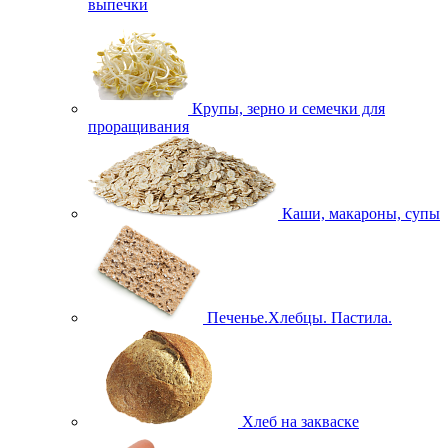
выпечки
Крупы, зерно и семечки для
проращивания
Каши, макароны, супы
Печенье.Хлебцы. Пастила.
Хлеб на закваске