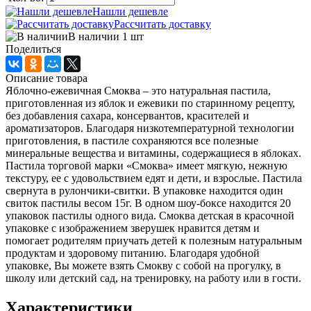
Нашли дешевле
Рассчитать доставку
В наличии 1
шт
Поделиться
Описание товара
Яблочно-ежевичная Смоква – это натуральная пастила,
приготовленная из яблок и ежевики по старинному рецепту,
без добавления сахара, консервантов, красителей и
ароматизаторов. Благодаря низкотемпературной технологии
приготовления, в пастиле сохраняются все полезные
минеральные вещества и витамины, содержащиеся в яблоках.
Пастила торговой марки «Смоква» имеет мягкую, нежную
текстуру, ее с удовольствием едят и дети, и взрослые. Пастила
свернута в рулончики-свитки. В упаковке находится один
свиток пастилы весом 15г. В одном шоу-боксе находится 20
упаковок пастилы одного вида. Смоква детская в красочной
упаковке с изображением зверушек нравится детям и
помогает родителям приучать детей к полезным натуральным
продуктам и здоровому питанию. Благодаря удобной
упаковке, Вы можете взять Смокву с собой на прогулку, в
школу или детский сад, на тренировку, на работу или в гости.
Характеристики