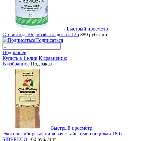
Быстрый просмотр
Стевиозид 50г., коэф. сладости: 125
880 руб.
/ шт
Подписаться
Подробнее
Купить в 1 клик
К сравнению
В избранное
Под заказ
Быстрый просмотр
Экосоль сибирская пищевая с тайскими специями 180 г
SIBERECO
160 руб.
/ шт