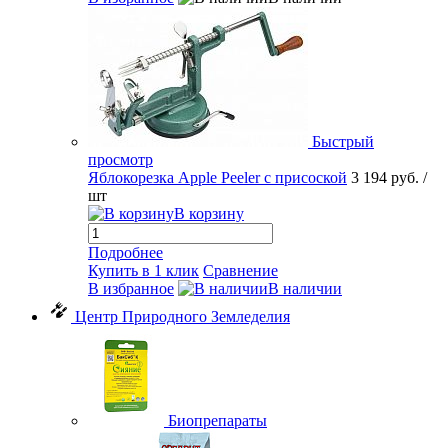
Быстрый
просмотр
Яблокорезка Apple Peeler с присоской
3 194 руб.
/
шт
В корзину
Подробнее
Купить в 1 клик
Сравнение
В избранное
В наличии
Центр Природного Земледелия
Биопрепараты