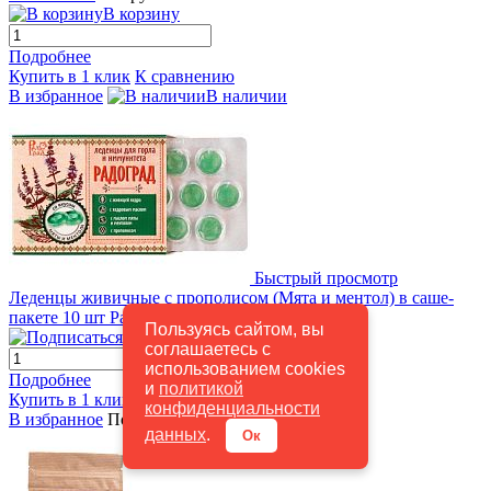
В корзину
Подробнее
Купить в 1 клик
К сравнению
В избранное
В наличии
Быстрый просмотр
Леденцы живичные с прополисом (Мята и ментол) в саше-
пакете 10 шт Радоград
65 руб.
/ шт
Пользуясь сайтом, вы
Подписаться
соглашаетесь с
использованием cookies
Подробнее
и
политикой
Купить в 1 клик
К сравнению
конфиденциальности
В избранное
Под заказ
данных
.
Ок