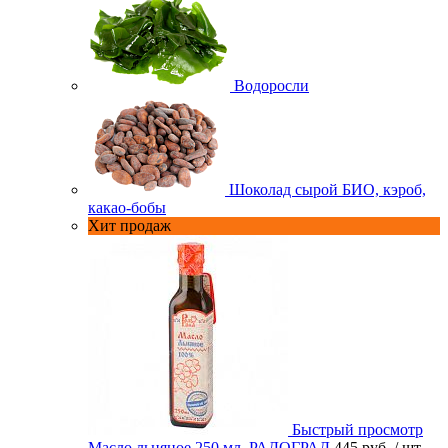
Водоросли
Шоколад сырой БИО, кэроб,
какао-бобы
Хит продаж
Быстрый просмотр
Масло льняное 250 мл. РАДОГРАД
445 руб.
/ шт