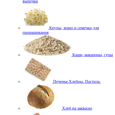
выпечки
Крупы, зерно и семечки для
проращивания
Каши, макароны, супы
Печенье.Хлебцы. Пастила.
Хлеб на закваске