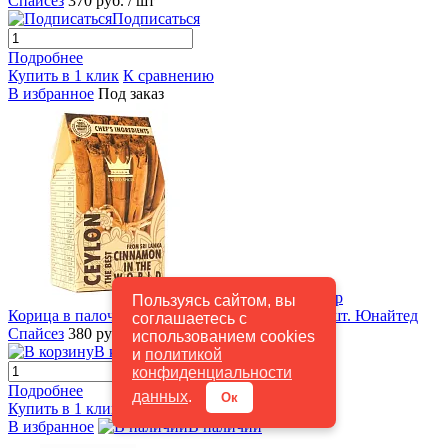
Спайсез
370 руб.
/ шт
Подписаться
Подробнее
Купить в 1 клик
К сравнению
В избранное
Под заказ
Быстрый просмотр
Пользуясь сайтом, вы
Корица в палочках Премиум 4С Шри-Ланка 6 шт. Юнайтед
соглашаетесь с
Спайсез
380 руб.
/ шт
использованием cookies
В корзину
и
политикой
конфиденциальности
Подробнее
данных
.
Ок
Купить в 1 клик
К сравнению
В избранное
В наличии