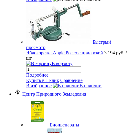
Быстрый
просмотр
Яблокорезка Apple Peeler с присоской
3 194 руб.
/
шт
В корзину
Подробнее
Купить в 1 клик
Сравнение
В избранное
В наличии
Центр Природного Земледелия
Биопрепараты