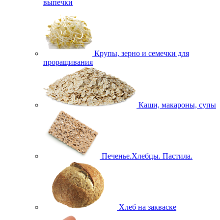
выпечки
Крупы, зерно и семечки для
проращивания
Каши, макароны, супы
Печенье.Хлебцы. Пастила.
Хлеб на закваске