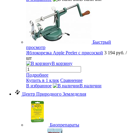
Быстрый
просмотр
Яблокорезка Apple Peeler с присоской
3 194 руб.
/
шт
В корзину
Подробнее
Купить в 1 клик
Сравнение
В избранное
В наличии
Центр Природного Земледелия
Биопрепараты