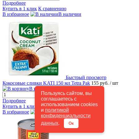
Подробнее
Купить в 1 клик
К сравнению
В избранное
В наличии
Быстрый просмотр
Кокосовые сливки KATI 150 мл Tetra Pak
155 руб.
/ шт
В корзину
Пользуясь сайтом, вы
соглашаетесь с
Подробнее
использованием cookies
Купить в 1 клик
К сравнению
и
политикой
В избранное
В наличии
конфиденциальности
данных
.
Ок