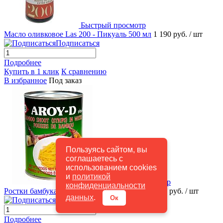
Быстрый просмотр
Масло оливковое Las 200 - Пикуаль 500 мл
1 190 руб.
/ шт
Подписаться
Подробнее
Купить в 1 клик
К сравнению
В избранное
Под заказ
Пользуясь сайтом, вы
соглашаетесь с
использованием cookies
и
политикой
Быстрый просмотр
конфиденциальности
Ростки бамбука полоски 540 г ж/б AROY-D
175 руб.
/ шт
данных
.
Ок
Подписаться
Подробнее