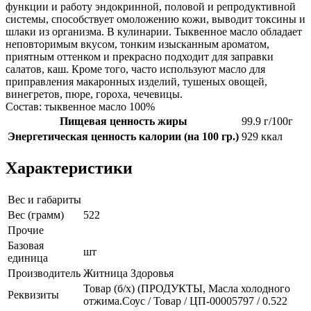
функции и работу эндокринной, половой и репродуктивной
системы, способствует омоложению кожи, выводит токсины и
шлаки из организма. В кулинарии. Тыквенное масло обладает
неповторимым вкусом, тонким изысканным ароматом,
приятным оттенком и прекрасно подходит для заправки
салатов, каш. Кроме того, часто используют масло для
приправления макаронных изделий, тушеных овощей,
винегретов, пюре, гороха, чечевицы.
Состав: тыквенное масло 100%
Пищевая ценность жиры
99.9 г/100г
Энергетическая ценность калории (на 100 гр.)
929 ккал
Характеристики
Вес и габариты
Вес (грамм)
522
Прочие
Базовая
шт
единица
Производитель
Житница Здоровья
Товар (б/х) (ПРОДУКТЫ, Масла холодного
Реквизиты
отжима.Соус / Товар / ЦП-00005797 / 0.522