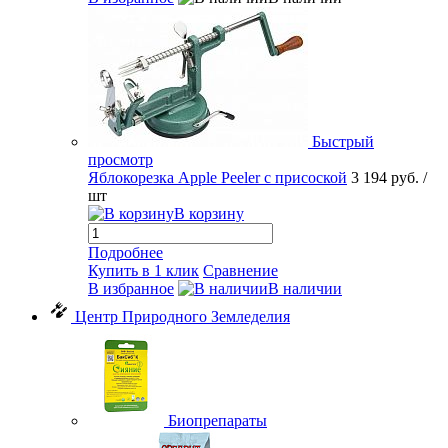
Быстрый
просмотр
Яблокорезка Apple Peeler с присоской
3 194 руб.
/
шт
В корзину
Подробнее
Купить в 1 клик
Сравнение
В избранное
В наличии
Центр Природного Земледелия
Биопрепараты