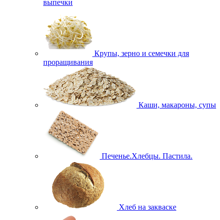
выпечки
Крупы, зерно и семечки для
проращивания
Каши, макароны, супы
Печенье.Хлебцы. Пастила.
Хлеб на закваске