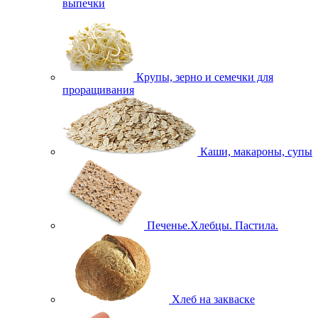
выпечки
Крупы, зерно и семечки для
проращивания
Каши, макароны, супы
Печенье.Хлебцы. Пастила.
Хлеб на закваске