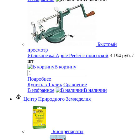
Быстрый
просмотр
Яблокорезка Apple Peeler с присоской
3 194 руб.
/
шт
В корзину
Подробнее
Купить в 1 клик
Сравнение
В избранное
В наличии
Центр Природного Земледелия
Биопрепараты