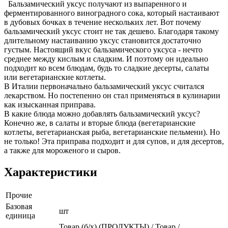
Бальзамический уксус получают из выпаренного и
ферментированного виноградного сока, который настаивают
в дубовых бочках в течение нескольких лет. Вот почему
бальзамический уксус стоит не так дешево. Благодаря такому
длительному настаиванию уксус становится достаточно
густым. Настоящий вкус бальзамического уксуса - нечто
среднее между кислым и сладким. И поэтому он идеально
подходит ко всем блюдам, будь то сладкие десерты, салаты
или вегетарианские котлеты.
В Италии первоначально бальзамический уксус считался
лекарством. Но постепенно он стал применяться в кулинарии
как изысканная приправа.
В какие блюда можно добавлять бальзамический уксус?
Конечно же, в салаты и вторые блюда (вегетарианские
котлеты, вегетарианская рыба, вегетарианские пельмени). Но
не только! Эта приправа подходит и для супов, и для десертов,
а также для мороженого и сыров.
Характеристики
Прочие
Базовая
шт
единица
Товар (б/х) (ПРОДУКТЫ) / Товар /