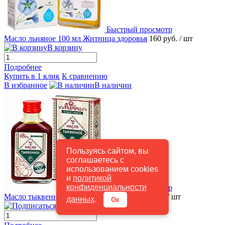
Быстрый просмотр
Масло льняное 100 мл Житница здоровья
160 руб.
/ шт
В корзину
Подробнее
Купить в 1 клик
К сравнению
В избранное
В наличии
Пользуясь сайтом, вы
соглашаетесь с
использованием cookies
и
политикой
конфиденциальности
Быстрый просмотр
Масло тыквенное 100 мл. РАДОГРАД
620 руб.
/ шт
данных
.
Ок
Подписаться