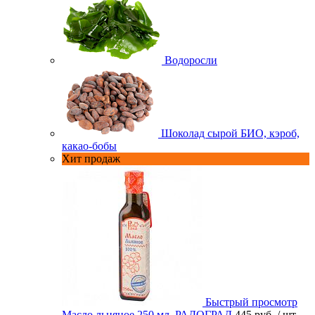
Водоросли
Шоколад сырой БИО, кэроб,
какао-бобы
Хит продаж
Быстрый просмотр
Масло льняное 250 мл. РАДОГРАД
445 руб.
/ шт