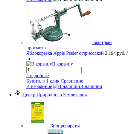
Быстрый
просмотр
Яблокорезка Apple Peeler с присоской
3 194 руб.
/
шт
В корзину
Подробнее
Купить в 1 клик
Сравнение
В избранное
В наличии
Центр Природного Земледелия
Биопрепараты