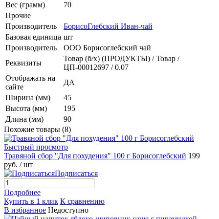
Вес (грамм)
70
Прочие
Производитель
БорисоГлебский Иван-чай
Базовая единица
шт
Производитель
ООО Борисоглебский чай
Товар (б/х) (ПРОДУКТЫ) / Товар /
Реквизиты
ЦП-00012697 / 0.07
Отображать на
ДА
сайте
Ширина (мм)
45
Высота (мм)
195
Длина (мм)
90
Похожие товары (8)
Быстрый просмотр
Травяной сбор "Для похудения" 100 г Борисоглебский
199
руб.
/ шт
Подписаться
Подробнее
Купить в 1 клик
К сравнению
В избранное
Недоступно