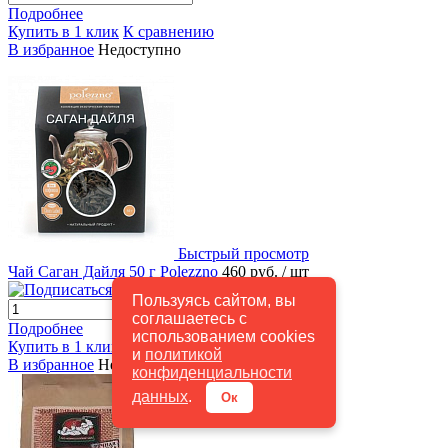
Подробнее
Купить в 1 клик
К сравнению
В избранное
Недоступно
Быстрый просмотр
Чай Саган Дайля 50 г Polezzno
460 руб.
/ шт
Подписаться
Пользуясь сайтом, вы
соглашаетесь с
Подробнее
использованием cookies
Купить в 1 клик
К сравнению
и
политикой
В избранное
Недоступно
конфиденциальности
данных
.
Ок