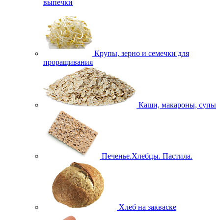
выпечки
Крупы, зерно и семечки для
проращивания
Каши, макароны, супы
Печенье.Хлебцы. Пастила.
Хлеб на закваске