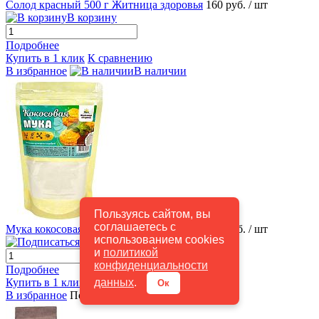
Солод красный 500 г Житница здоровья
160 руб.
/ шт
В корзину
Подробнее
Купить в 1 клик
К сравнению
В избранное
В наличии
Пользуясь сайтом, вы
Быстрый просмотр
соглашаетесь с
Мука кокосовая 450г Житница Здоровья
280 руб.
/ шт
использованием cookies
Подписаться
и
политикой
конфиденциальности
Подробнее
данных
.
Купить в 1 клик
К сравнению
Ок
В избранное
Под заказ