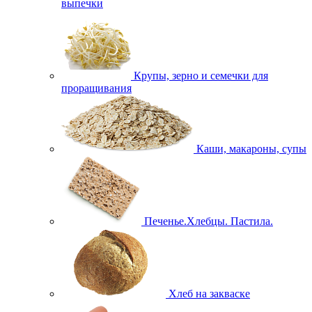
выпечки
Крупы, зерно и семечки для
проращивания
Каши, макароны, супы
Печенье.Хлебцы. Пастила.
Хлеб на закваске