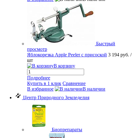
Быстрый
просмотр
Яблокорезка Apple Peeler с присоской
3 194 руб.
/
шт
В корзину
Подробнее
Купить в 1 клик
Сравнение
В избранное
В наличии
Центр Природного Земледелия
Биопрепараты