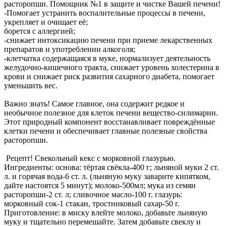
расторопши. Помощник №1 в защите и чистке Вашей печени!
-Помогает устранить воспалительные процессы в печени,
укрепляет и очищает её;
борется с аллергией;
-снижает интоксикацию печени при приеме лекарственных
препаратов и употреблении алкоголя;
-клетчатка содержащаяся в муке, нормализует деятельность
желудочно-кишечного тракта, снижает уровень холестерина в
крови и снижает риск развития сахарного диабета, помогает
уменьшить вес.
Важно знать! Самое главное, она содержит редкое и
необычное полезное для клеток печени вещество-силимарин.
Этот природный компонент восстанавливает повреждённые
клетки печени и обеспечивает главные полезные свойства
расторопши.
Рецепт! Свекольный кекс с морковной глазурью.
Ингредиенты: основа: тёртая свёкла-400 г; льняной муки 2 ст.
л. и горячая вода-6 ст. л. (льняную муку заварите кипятком,
дайте настоятся 5 минут); молоко-500мл; мука из семян
расторопши-2 ст. л; сливочное масло-100 г. глазурь:
морковный сок-1 стакан, тростниковый сахар-50 г.
Приготовление: в миску влейте молоко, добавьте льняную
муку и тщательно перемешайте. Затем добавьте свеклу и