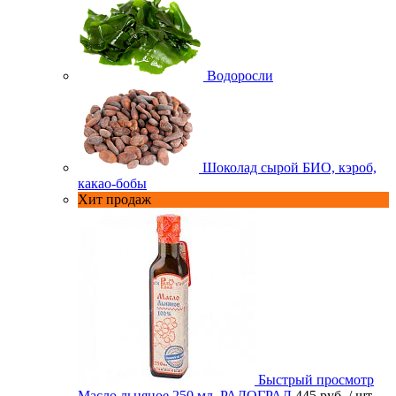
Водоросли
Шоколад сырой БИО, кэроб,
какао-бобы
Хит продаж
Быстрый просмотр
Масло льняное 250 мл. РАДОГРАД
445 руб.
/ шт