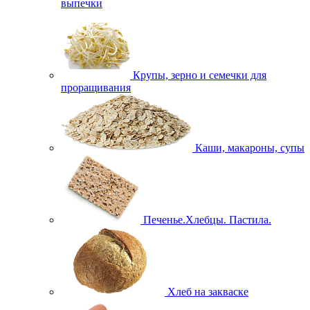
выпечки
Крупы, зерно и семечки для
проращивания
Каши, макароны, супы
Печенье.Хлебцы. Пастила.
Хлеб на закваске