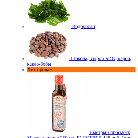
Водоросли
Шоколад сырой БИО, кэроб,
какао-бобы
Хит продаж
Быстрый просмотр
Масло льняное 250 мл. РАДОГРАД
445 руб.
/ шт