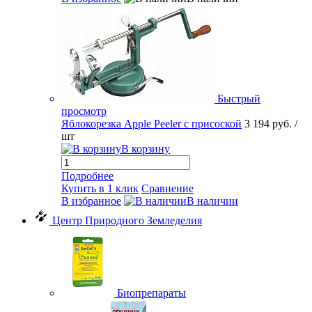
Быстрый
просмотр
Яблокорезка Apple Peeler с присоской
3 194 руб.
/
шт
В корзину
Подробнее
Купить в 1 клик
Сравнение
В избранное
В наличии
Центр Природного Земледелия
Биопрепараты