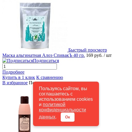
Быстрый просмотр
Маска альгинатная Алоэ СпивакЪ 40 гр.
169 руб.
/ шт
Подписаться
Подробнее
Купить в 1 клик
К сравнению
В избранное
Под заказ
Пользуясь сайтом, вы
соглашаетесь с
использованием cookies
и
политикой
конфиденциальности
данных
.
Ок