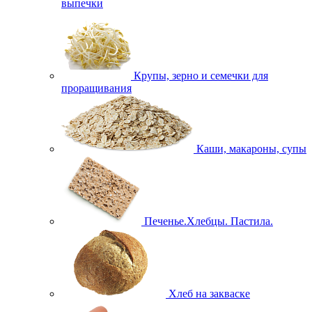
выпечки
Крупы, зерно и семечки для
проращивания
Каши, макароны, супы
Печенье.Хлебцы. Пастила.
Хлеб на закваске