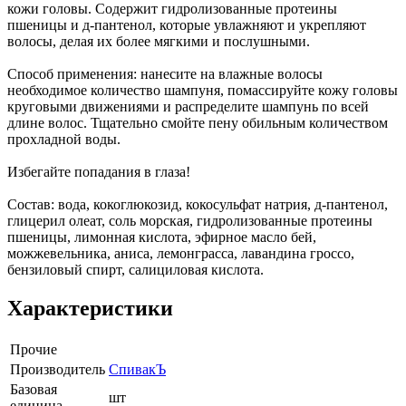
кожи головы. Содержит гидролизованные протеины
пшеницы и д-пантенол, которые увлажняют и укрепляют
волосы, делая их более мягкими и послушными.
Способ применения: нанесите на влажные волосы
необходимое количество шампуня, помассируйте кожу головы
круговыми движениями и распределите шампунь по всей
длине волос. Тщательно смойте пену обильным количеством
прохладной воды.
Избегайте попадания в глаза!
Состав: вода, кокоглюкозид, кокосульфат натрия, д-пантенол,
глицерил олеат, соль морская, гидролизованные протеины
пшеницы, лимонная кислота, эфирное масло бей,
можжевельника, аниса, лемонграсса, лавандина гроссо,
бензиловый спирт, салициловая кислота.
Характеристики
Прочие
Производитель
СпивакЪ
Базовая
шт
единица