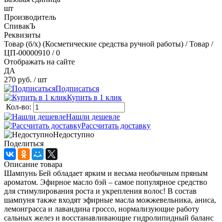
шт
Производитель
СпивакЪ
Реквизиты
Товар (б/х) (Косметические средства ручной работы) / Товар /
ЦП-00000910 / 0
Отображать на сайте
ДА
270 руб.
/ шт
Подписаться
Купить в 1 клик
Кол-во:
Нашли дешевле
Рассчитать доставку
Недоступно
Поделиться
Описание товара
Шампунь Бей обладает ярким и весьма необычным пряным
ароматом. Эфирное масло бэй – самое популярное средство
для стимулирования роста и укрепления волос! В состав
шампуня также входят эфирные масла можжевельника, аниса,
лемонграсса и лавандина гроссо, нормализующие работу
сальных желез и восстанавливающие гидролипидный баланс