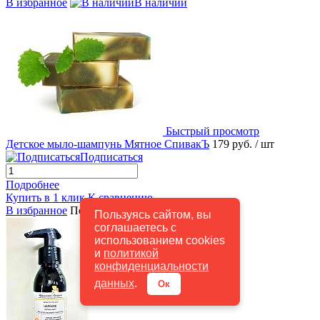
В избранное
В наличии
Быстрый просмотр
Детское мыло-шампунь Мятное СпивакЪ
179 руб.
/ шт
Подписаться
Подробнее
Купить в 1 клик
К сравнению
В избранное
Под заказ
Пользуясь сайтом, вы
соглашаетесь с
использованием cookies
и
политикой
конфиденциальности
данных
.
Ок