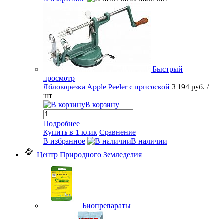
Быстрый
просмотр
Яблокорезка Apple Peeler с присоской
3 194 руб.
/
шт
В корзину
Подробнее
Купить в 1 клик
Сравнение
В избранное
В наличии
Центр Природного Земледелия
Биопрепараты