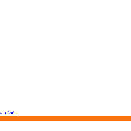
као-бобы