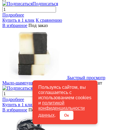
Подписаться
Подробнее
Купить в 1 клик
К сравнению
В избранное
Под заказ
Быстрый просмотр
Мыло-шампунь "Дегтярное" Спивакъ
90 руб.
/ шт
Пользуясь сайтом, вы
Подписаться
соглашаетесь с
использованием cookies
Подробнее
и
политикой
Купить в 1 клик
К сравнению
конфиденциальности
В избранное
Под заказ
данных
.
Ок