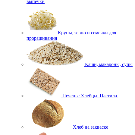
выпечки
Крупы, зерно и семечки для
проращивания
Каши, макароны, супы
Печенье.Хлебцы. Пастила.
Хлеб на закваске