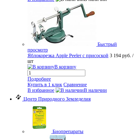
Быстрый
просмотр
Яблокорезка Apple Peeler с присоской
3 194 руб.
/
шт
В корзину
Подробнее
Купить в 1 клик
Сравнение
В избранное
В наличии
Центр Природного Земледелия
Биопрепараты