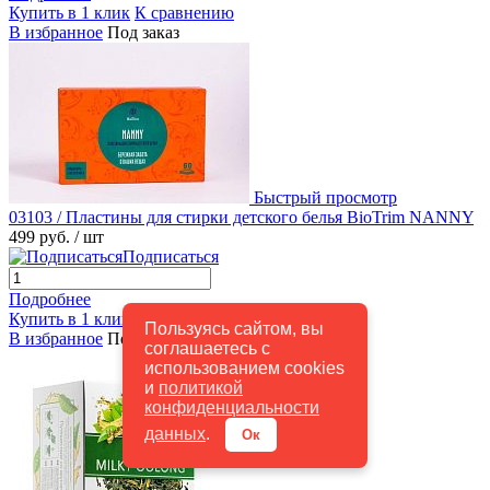
Купить в 1 клик
К сравнению
В избранное
Под заказ
Быстрый просмотр
03103 / Пластины для стирки детского белья BioTrim NANNY
499 руб.
/ шт
Подписаться
Подробнее
Купить в 1 клик
К сравнению
Пользуясь сайтом, вы
В избранное
Под заказ
соглашаетесь с
использованием cookies
и
политикой
конфиденциальности
данных
.
Ок