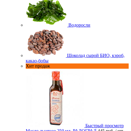
Водоросли
Шоколад сырой БИО, кэроб,
какао-бобы
Хит продаж
Быстрый просмотр
Масло льняное 250 мл. РАДОГРАД
445 руб.
/ шт