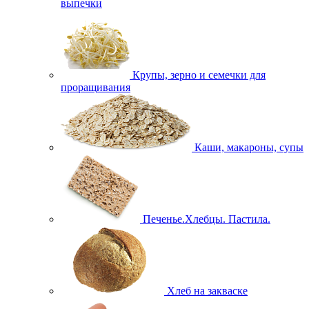
выпечки
Крупы, зерно и семечки для
проращивания
Каши, макароны, супы
Печенье.Хлебцы. Пастила.
Хлеб на закваске