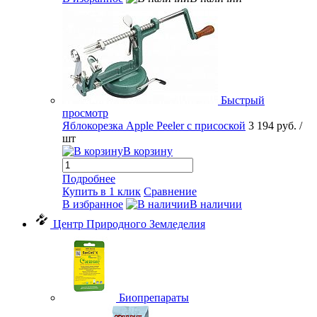
Быстрый
просмотр
Яблокорезка Apple Peeler с присоской
3 194 руб.
/
шт
В корзину
Подробнее
Купить в 1 клик
Сравнение
В избранное
В наличии
Центр Природного Земледелия
Биопрепараты