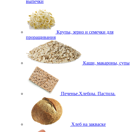
выпечки
Крупы, зерно и семечки для
проращивания
Каши, макароны, супы
Печенье.Хлебцы. Пастила.
Хлеб на закваске