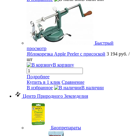
Быстрый
просмотр
Яблокорезка Apple Peeler с присоской
3 194 руб.
/
шт
В корзину
Подробнее
Купить в 1 клик
Сравнение
В избранное
В наличии
Центр Природного Земледелия
Биопрепараты