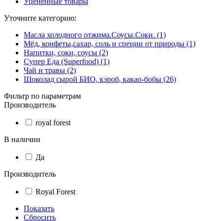
Уцененные товары
Уточните категорию:
Масла холодного отжима.Соусы.Соки. (1)
Мёд, конфеты,сахар, соль и специи от природы (1)
Напитки, соки, соусы (2)
Супер Еда (Superfood) (1)
Чай и травы (2)
Шоколад сырой БИО, кэроб, какао-бобы (26)
Фильтр по параметрам
Производитель
royal forest
В наличии
Да
Производитель
Royal Forest
Показать
Сбросить