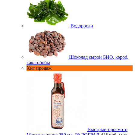
Водоросли
Шоколад сырой БИО, кэроб,
какао-бобы
Хит продаж
Быстрый просмотр
Масло льняное 250 мл. РАДОГРАД
445 руб.
/ шт