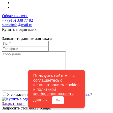
Обратная связь
+7 (910) 338 77 92
sianieinfo@mail.ru
Купить в один клик
Заполните данные для заказа
Пользуясь сайтом, вы
соглашаетесь с
использованием cookies
и
политикой
конфиденциальности
Я согласен на
обработку персональных данных.
*
Купить в один клик
данных
.
Ок
Закрыть окно
Запросить стоимость товара