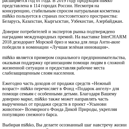
расширяется год от года. В 2019 году продукция mi&ko
представлена в 114 городах России. Несмотря на
конкуренцию, стабильным спросом натуральная косметика
mi&ko пользуется в странах постсоветского пространства:
Беларусь, Казахстан, Кыргызстан, Узбекистан, Азербайджан.
Доверие потребителей и экспертов рынка подтверждено
наградами международных премий. На выставке InterCHARM
2018 дезодорант Морской бриз и маска для лица Анти-акне
победили в номинации «Лучшая зелёная инновация».
mi&ko является примером социального предпринимательства,
оказывая поддержку организациям помощи людям в сложной
жизненной ситуации и предоставляя рабочие места
слабозащищенным слоям населения.
Ежегодно часть доходов от продажи средств «Нежный
возраст» mi&ko перечисляет в Фонд «Подарок ангелу» для
помощи семьям с особенными детьми. Благодаря Вашему
доверию марке, mi&ko также может направлять часть
вырученных от продажи средств в проект «Усынови
животное» Всемирного Фонда Дикой Природы, укрепляя
популяцию снежного барса.
Выбирая mi&ko, Вы делаете осознанный шаг навстречу жизни