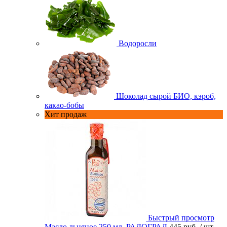
Водоросли
Шоколад сырой БИО, кэроб,
какао-бобы
Хит продаж
Быстрый просмотр
Масло льняное 250 мл. РАДОГРАД
445 руб.
/ шт