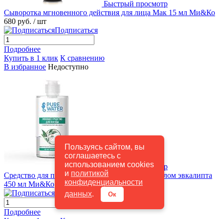
Быстрый просмотр
Сыворотка мгновенного действия для лица Мак 15 мл Ми&Ко
680 руб.
/ шт
Подписаться
Подробнее
Купить в 1 клик
К сравнению
В избранное
Недоступно
Пользуясь сайтом, вы
соглашаетесь с
использованием cookies
Быстрый просмотр
и
политикой
Средство для посуды Pure Water с эфирным маслом эвкалипта
конфиденциальности
450 мл Ми&Ко
240 руб.
/ шт
Подписаться
данных
.
Ок
Подробнее