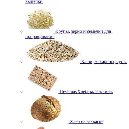
выпечки
Крупы, зерно и семечки для
проращивания
Каши, макароны, супы
Печенье.Хлебцы. Пастила.
Хлеб на закваске