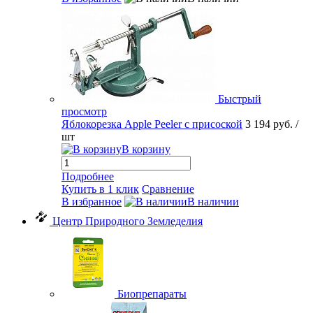
Быстрый
просмотр
Яблокорезка Apple Peeler с присоской
3 194 руб.
/
шт
В корзину
Подробнее
Купить в 1 клик
Сравнение
В избранное
В наличии
Центр Природного Земледелия
Биопрепараты