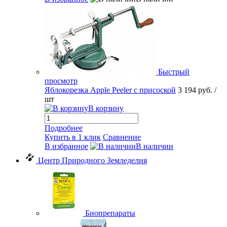
Быстрый
просмотр
Яблокорезка Apple Peeler с присоской
3 194 руб.
/
шт
В корзину
Подробнее
Купить в 1 клик
Сравнение
В избранное
В наличии
Центр Природного Земледелия
Биопрепараты