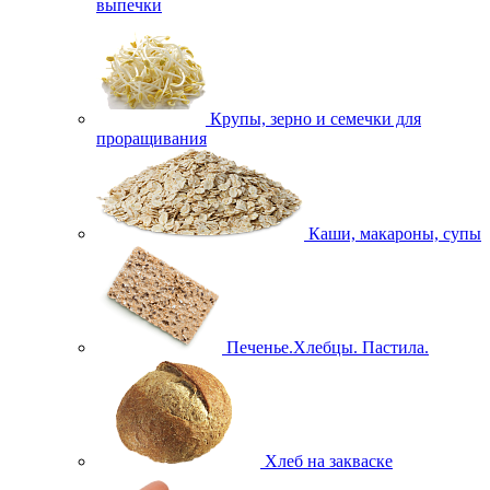
выпечки
Крупы, зерно и семечки для
проращивания
Каши, макароны, супы
Печенье.Хлебцы. Пастила.
Хлеб на закваске