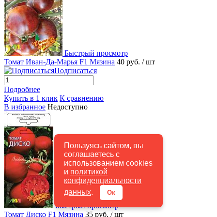
Быстрый просмотр
Томат Иван-Да-Марья F1 Мязина
40 руб.
/ шт
Подписаться
Подробнее
Купить в 1 клик
К сравнению
В избранное
Недоступно
Пользуясь сайтом, вы
соглашаетесь с
использованием cookies
и
политикой
конфиденциальности
данных
.
Ок
Быстрый просмотр
Томат Диско F1 Мязина
35 руб.
/ шт