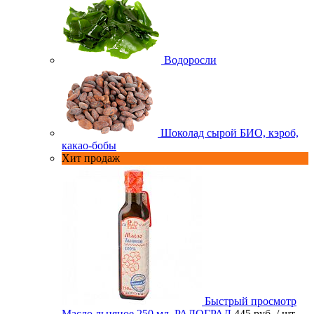
Водоросли
Шоколад сырой БИО, кэроб,
какао-бобы
Хит продаж
Быстрый просмотр
Масло льняное 250 мл. РАДОГРАД
445 руб.
/ шт