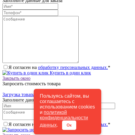
Заполните данные для заказа
Я согласен на
обработку персональных данных.
*
Купить в один клик
Закрыть окно
Запросить стоимость товара
Загрузка товара
Пользуясь сайтом, вы
Заполните данные для запроса цены
соглашаетесь с
использованием cookies
и
политикой
конфиденциальности
Я согласен на
обработку персональных данных.
*
данных
.
Ок
Запросить цену