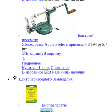
Быстрый
просмотр
Яблокорезка Apple Peeler с присоской
3 194 руб.
/
шт
В корзину
Подробнее
Купить в 1 клик
Сравнение
В избранное
В наличии
Центр Природного Земледелия
Биопрепараты