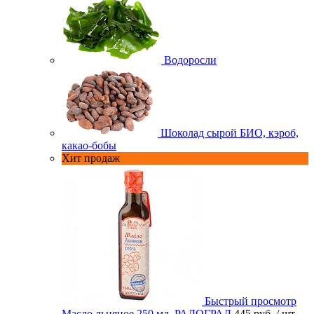
Водоросли
Шоколад сырой БИО, кэроб,
какао-бобы
Хит продаж
Быстрый просмотр
Масло льняное 250 мл. РАДОГРАД
445 руб.
/ шт