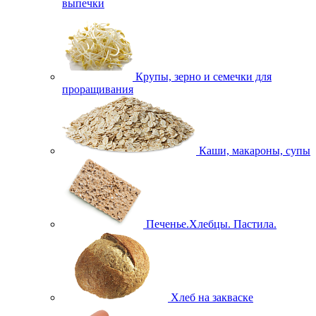
выпечки
Крупы, зерно и семечки для
проращивания
Каши, макароны, супы
Печенье.Хлебцы. Пастила.
Хлеб на закваске