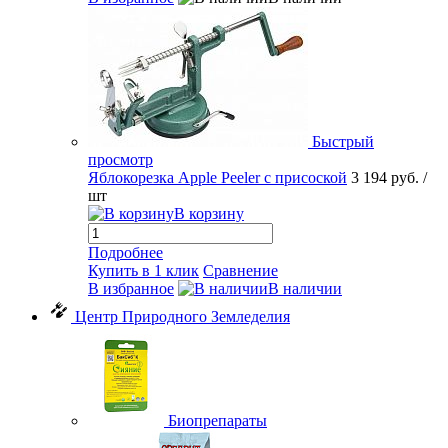
Быстрый
просмотр
Яблокорезка Apple Peeler с присоской
3 194 руб.
/
шт
В корзину
Подробнее
Купить в 1 клик
Сравнение
В избранное
В наличии
Центр Природного Земледелия
Биопрепараты