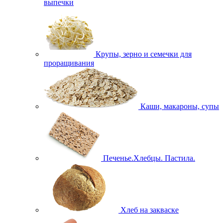
выпечки
Крупы, зерно и семечки для
проращивания
Каши, макароны, супы
Печенье.Хлебцы. Пастила.
Хлеб на закваске