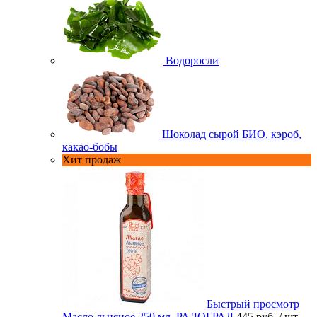
Водоросли
Шоколад сырой БИО, кэроб,
какао-бобы
Хит продаж
Быстрый просмотр
Масло льняное 250 мл. РАДОГРАД
445 руб.
/ шт