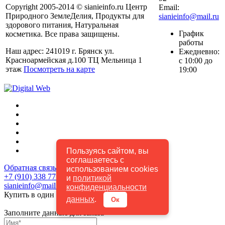
Copyright 2005-2014 © sianieinfo.ru Центр
Email:
Природного ЗемлеДелия, Продукты для
sianieinfo@mail.ru
здорового питания, Натуральная
График
косметика. Все права защищены.
работы
Наш адрес: 241019 г. Брянск ул.
Ежедневно:
Красноармейская д.100 ТЦ Мельница 1
с 10:00 до
этаж
Посмотреть на карте
19:00
Пользуясь сайтом, вы
соглашаетесь с
Обратная связь
использованием cookies
+7 (910) 338 77 92
и
политикой
sianieinfo@mail.ru
конфиденциальности
Купить в один клик
данных
.
Ок
Заполните данные для заказа