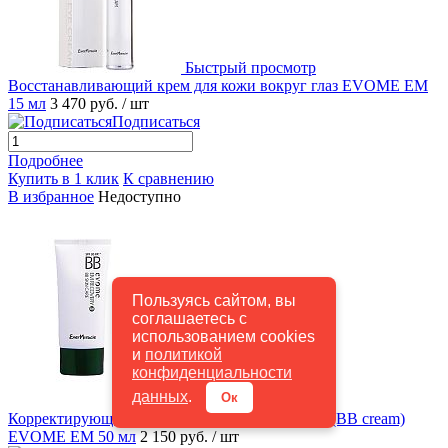
Быстрый просмотр
Восстанавливающий крем для кожи вокруг глаз EVOME EM
15 мл
3 470 руб.
/ шт
Подписаться
Подробнее
Купить в 1 клик
К сравнению
В избранное
Недоступно
Пользуясь сайтом, вы
соглашаетесь с
использованием cookies
и
политикой
конфиденциальности
данных
.
Ок
Быстрый просмотр
Корректирующий дефекты кожи крем-бальзам (BB cream)
EVOME EM 50 мл
2 150 руб.
/ шт