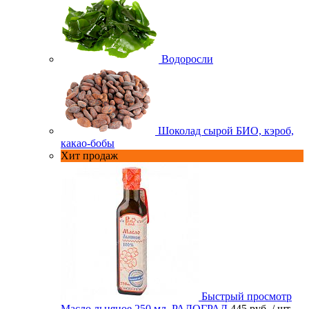
Водоросли
Шоколад сырой БИО, кэроб,
какао-бобы
Хит продаж
Быстрый просмотр
Масло льняное 250 мл. РАДОГРАД
445 руб.
/ шт