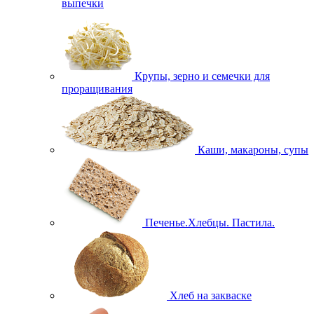
выпечки
Крупы, зерно и семечки для
проращивания
Каши, макароны, супы
Печенье.Хлебцы. Пастила.
Хлеб на закваске