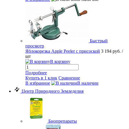
Быстрый
просмотр
Яблокорезка Apple Peeler с присоской
3 194 руб.
/
шт
В корзину
Подробнее
Купить в 1 клик
Сравнение
В избранное
В наличии
Центр Природного Земледелия
Биопрепараты