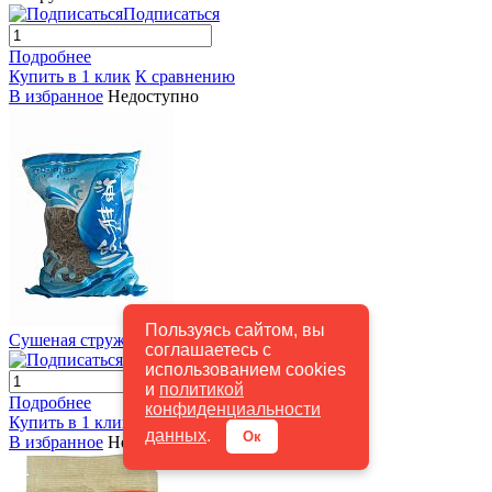
Подписаться
Подробнее
Купить в 1 клик
К сравнению
В избранное
Недоступно
Быстрый просмотр
Пользуясь сайтом, вы
Сушеная стружка Комбу, 1кг
680 руб.
/ шт
соглашаетесь с
Подписаться
использованием cookies
и
политикой
Подробнее
конфиденциальности
Купить в 1 клик
К сравнению
данных
.
Ок
В избранное
Недоступно