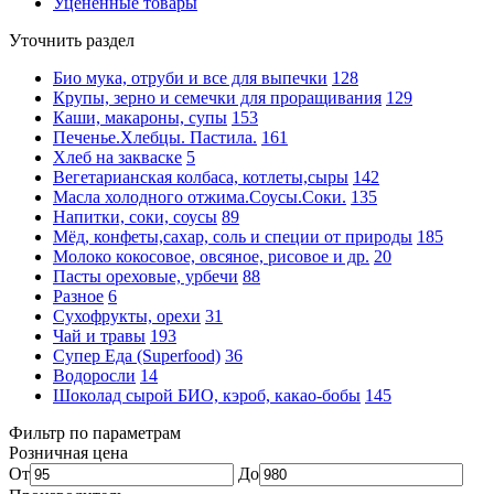
Уцененные товары
Уточнить раздел
Био мука, отруби и все для выпечки
128
Крупы, зерно и семечки для проращивания
129
Каши, макароны, супы
153
Печенье.Хлебцы. Пастила.
161
Хлеб на закваске
5
Вегетарианская колбаса, котлеты,сыры
142
Масла холодного отжима.Соусы.Соки.
135
Напитки, соки, соусы
89
Мёд, конфеты,сахар, соль и специи от природы
185
Молоко кокосовое, овсяное, рисовое и др.
20
Пасты ореховые, урбечи
88
Разное
6
Сухофрукты, орехи
31
Чай и травы
193
Супер Еда (Superfood)
36
Водоросли
14
Шоколад сырой БИО, кэроб, какао-бобы
145
Фильтр по параметрам
Розничная цена
От
До