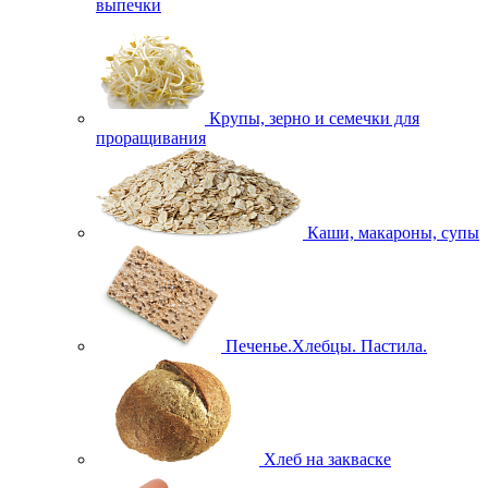
выпечки
Крупы, зерно и семечки для
проращивания
Каши, макароны, супы
Печенье.Хлебцы. Пастила.
Хлеб на закваске