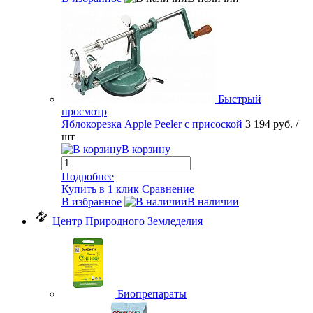
Быстрый
просмотр
Яблокорезка Apple Peeler с присоской
3 194 руб.
/
шт
В корзину
Подробнее
Купить в 1 клик
Сравнение
В избранное
В наличии
Центр Природного Земледелия
Биопрепараты