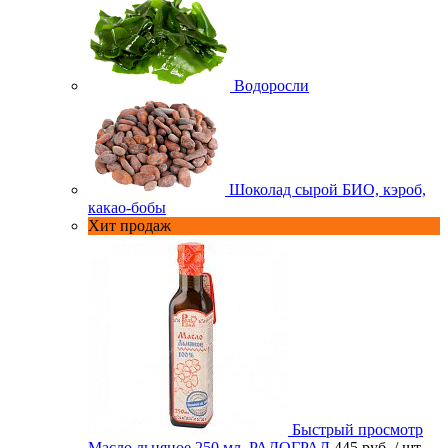
Водоросли
Шоколад сырой БИО, кэроб,
какао-бобы
Хит продаж
Быстрый просмотр
Масло льняное 250 мл. РАДОГРАД
445 руб.
/ шт