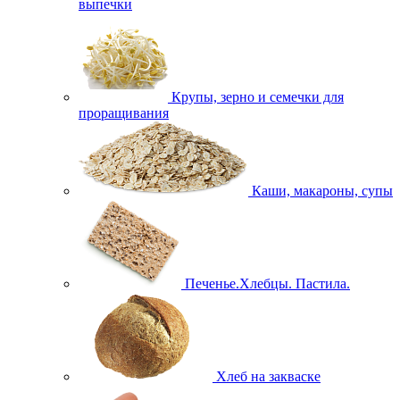
выпечки
Крупы, зерно и семечки для
проращивания
Каши, макароны, супы
Печенье.Хлебцы. Пастила.
Хлеб на закваске