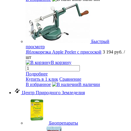
Быстрый
просмотр
Яблокорезка Apple Peeler с присоской
3 194 руб.
/
шт
В корзину
Подробнее
Купить в 1 клик
Сравнение
В избранное
В наличии
Центр Природного Земледелия
Биопрепараты