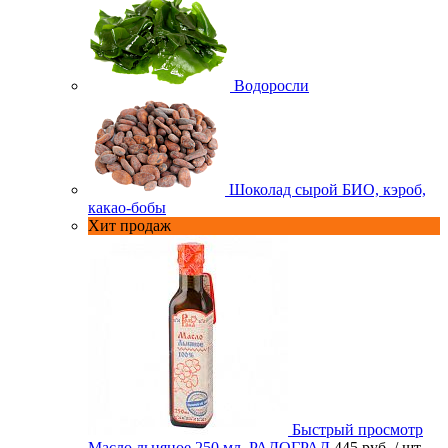
Водоросли
Шоколад сырой БИО, кэроб,
какао-бобы
Хит продаж
Быстрый просмотр
Масло льняное 250 мл. РАДОГРАД
445 руб.
/ шт