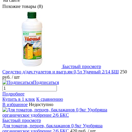
на сайте
Похожие товары (8)
Быстрый просмотр
Средство д/дач.туалетов и выгр.ям 0,5л Удачный 2/14 БШ
250
руб.
/ шт
Подписаться
Подробнее
Купить в 1 клик
К сравнению
В избранное
Недоступно
Быстрый просмотр
Для томатов, перцев, баклажанов 0,9кг Удобряша
органическое удобрение 2/6 БКС
420 руб.
/ шт