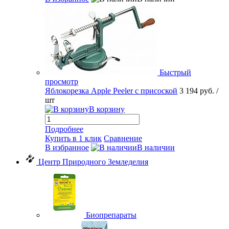
Быстрый
просмотр
Яблокорезка Apple Peeler с присоской
3 194 руб.
/
шт
В корзину
Подробнее
Купить в 1 клик
Сравнение
В избранное
В наличии
Центр Природного Земледелия
Биопрепараты