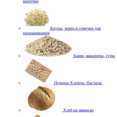
выпечки
Крупы, зерно и семечки для
проращивания
Каши, макароны, супы
Печенье.Хлебцы. Пастила.
Хлеб на закваске