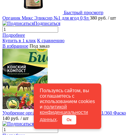
Быстрый просмотр
Органик Микс Эликсир №1 для ягод 0,9л
380 руб.
/ шт
Подписаться
Подробнее
Купить в 1 клик
К сравнению
В избранное
Под заказ
Пользуясь сайтом, вы
соглашаетесь с
использованием cookies
и
политикой
Быстрый просмотр
конфиденциальности
Удобрение органическое 2 кг Конский компост 1/360 Фаско
140 руб.
/ шт
данных
.
Ок
Подписаться