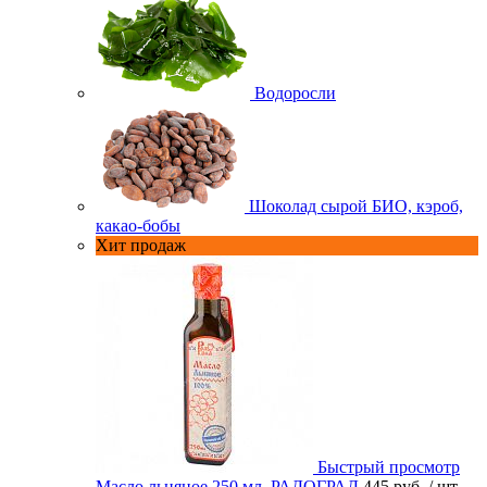
Водоросли
Шоколад сырой БИО, кэроб,
какао-бобы
Хит продаж
Быстрый просмотр
Масло льняное 250 мл. РАДОГРАД
445 руб.
/ шт