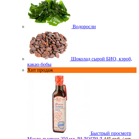
Водоросли
Шоколад сырой БИО, кэроб,
какао-бобы
Хит продаж
Быстрый просмотр
Масло льняное 250 мл. РАДОГРАД
445 руб.
/ шт