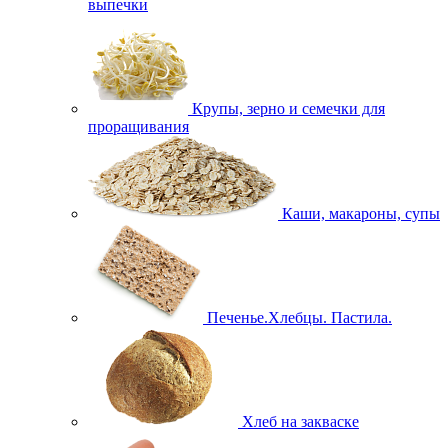
выпечки
Крупы, зерно и семечки для
проращивания
Каши, макароны, супы
Печенье.Хлебцы. Пастила.
Хлеб на закваске