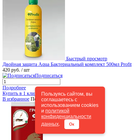
Быстрый просмотр
Двойная защита Aqua Бактериальный комплект 500мл Profit
420 руб.
/ шт
Подписаться
Подробнее
Купить в 1 клик
К сравнению
Пользуясь сайтом, вы
В избранное
Под заказ
соглашаетесь с
использованием cookies
и
политикой
конфиденциальности
данных
.
Ок