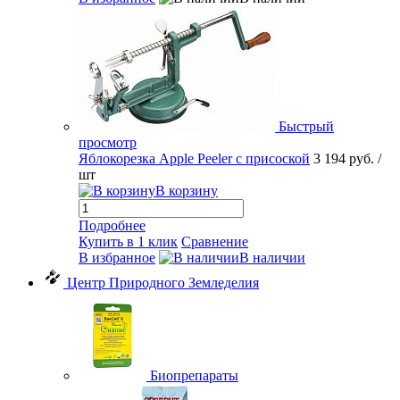
Быстрый
просмотр
Яблокорезка Apple Peeler с присоской
3 194 руб.
/
шт
В корзину
Подробнее
Купить в 1 клик
Сравнение
В избранное
В наличии
Центр Природного Земледелия
Биопрепараты