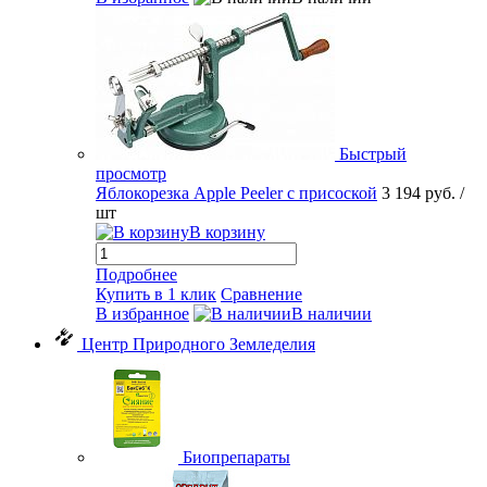
Быстрый
просмотр
Яблокорезка Apple Peeler с присоской
3 194 руб.
/
шт
В корзину
Подробнее
Купить в 1 клик
Сравнение
В избранное
В наличии
Центр Природного Земледелия
Биопрепараты