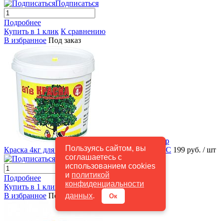
Подписаться
Подробнее
Купить в 1 клик
К сравнению
В избранное
Под заказ
Быстрый просмотр
Пользуясь сайтом, вы
Краска 4кг для садовых деревьев ВТВ 4/180 СТС
199 руб.
/ шт
соглашаетесь с
Подписаться
использованием cookies
и
политикой
Подробнее
конфиденциальности
Купить в 1 клик
К сравнению
данных
.
В избранное
Под заказ
Ок