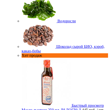
Водоросли
Шоколад сырой БИО, кэроб,
какао-бобы
Хит продаж
Быстрый просмотр
Масло льняное 250 мл. РАДОГРАД
445 руб.
/ шт