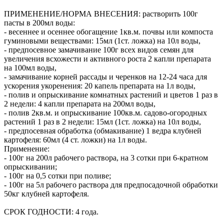
ПРИМЕНЕНИЕ/НОРМА ВНЕСЕНИЯ: растворить 100г
пасты в 200мл воды:
- весеннее и осеннее обогащение 1кв.м. почвы или компоста
гуминовыми веществами: 15мл (1ст. ложка) на 10л воды,
- предпосевное замачивание 100г всех видов семян для
увеличения всхожести и активного роста 2 капли препарата
на 100мл воды,
- замачивание корней рассады и черенков на 12-24 часа для
ускорения укоренения: 20 капель препарата на 1л воды,
- полив и опрыскивание комнатных растений и цветов 1 раз в
2 недели: 4 капли препарата на 200мл воды,
- полив 2кв.м. и опрыскивание 100кв.м. садово-огородных
растений 1 раз в 2 недели: 15мл (1ст. ложка) на 10л воды,
- предпосевная обработка (обмакивание) 1 ведра клубней
картофеля: 60мл (4 ст. ложки) на 1л воды.
Применение:
- 100г на 200л рабочего раствора, на 3 сотки при 6-кратном
опрыскивании;
- 100г на 0,5 сотки при поливе;
- 100г на 5л рабочего раствора для предпосадочной обработки
50кг клубней картофеля.
СРОК ГОДНОСТИ: 4 года.