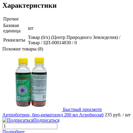
Характеристики
Прочие
Базовая
шт
единица
Товар (б/х) (Центр Природного Земледелия) /
Реквизиты
Товар / ЦП-00014830 / 0
Похожие товары (8)
Быстрый просмотр
Артроботрин, био-нематоцид 200 мл Агробиолаб
235 руб.
/ шт
Подписаться
Подробнее