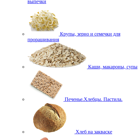
выпечки
Крупы, зерно и семечки для
проращивания
Каши, макароны, супы
Печенье.Хлебцы. Пастила.
Хлеб на закваске