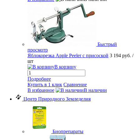
Быстрый
просмотр
Яблокорезка Apple Peeler с присоской
3 194 руб.
/
шт
В корзину
Подробнее
Купить в 1 клик
Сравнение
В избранное
В наличии
Центр Природного Земледелия
Биопрепараты