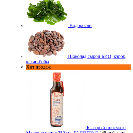
Водоросли
Шоколад сырой БИО, кэроб,
какао-бобы
Хит продаж
Быстрый просмотр
Масло льняное 250 мл. РАДОГРАД
445 руб.
/ шт