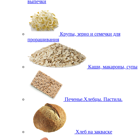
выпечки
Крупы, зерно и семечки для
проращивания
Каши, макароны, супы
Печенье.Хлебцы. Пастила.
Хлеб на закваске