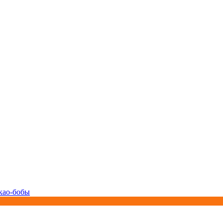
као-бобы