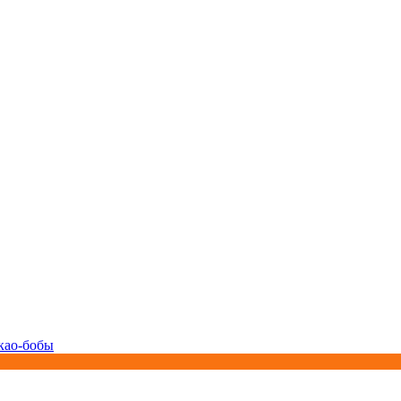
као-бобы