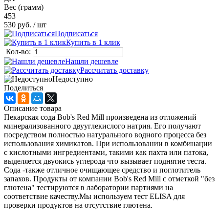
Вес (грамм)
453
530 руб.
/ шт
Подписаться
Купить в 1 клик
Кол-во:
Нашли дешевле
Рассчитать доставку
Недоступно
Поделиться
Описание товара
Пекарская сода Bob's Red Mill произведена из отложений
минерализованного двууглекислого натрия. Его получают
посредством полностью натурального водного процесса без
использования химикатов. При использовании в комбинации
с кислотными ингредиентами, такими как пахта или патока,
выделяется двуокись углерода что вызывает поднятие теста.
Сода -также отличное очищающее средство и поглотитель
запахов. Продукты от компании Bob's Red Mill с отметкой "без
глютена" тестируются в лаборатории партиями на
соответствие качеству.Мы используем тест ELISA для
проверки продуктов на отсутствие глютена.