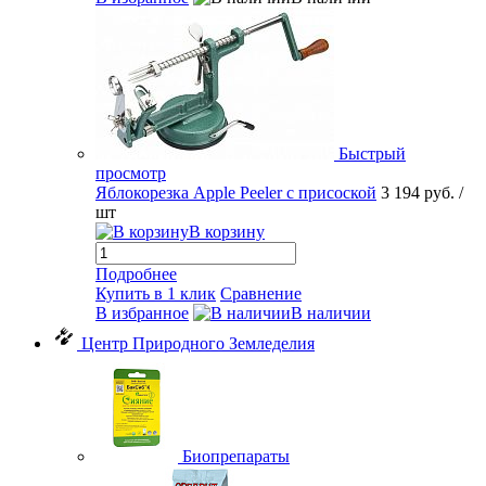
Быстрый
просмотр
Яблокорезка Apple Peeler с присоской
3 194 руб.
/
шт
В корзину
Подробнее
Купить в 1 клик
Сравнение
В избранное
В наличии
Центр Природного Земледелия
Биопрепараты