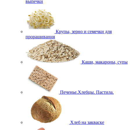
выпечки
Крупы, зерно и семечки для
проращивания
Каши, макароны, супы
Печенье.Хлебцы. Пастила.
Хлеб на закваске