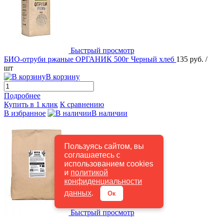
Быстрый просмотр
БИО-отруби ржаные ОРГАНИК 500г Черный хлеб
135 руб.
/
шт
В корзину
Подробнее
Купить в 1 клик
К сравнению
В избранное
В наличии
Пользуясь сайтом, вы
соглашаетесь с
использованием cookies
и
политикой
конфиденциальности
данных
.
Ок
Быстрый просмотр