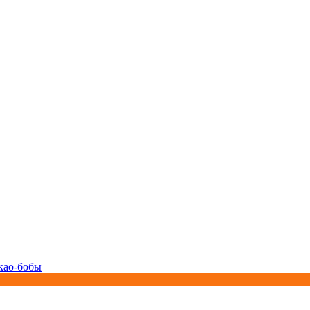
као-бобы