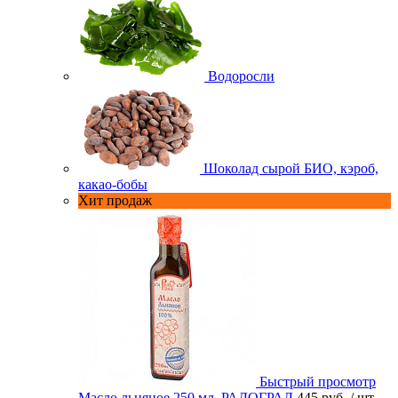
Водоросли
Шоколад сырой БИО, кэроб,
какао-бобы
Хит продаж
Быстрый просмотр
Масло льняное 250 мл. РАДОГРАД
445 руб.
/ шт