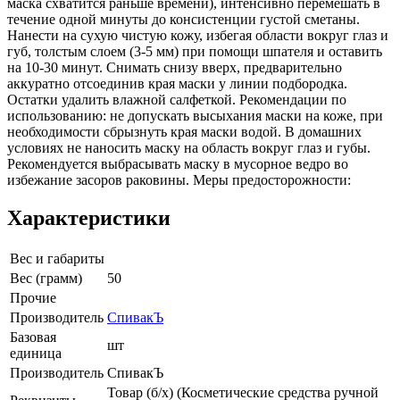
маска схватится раньше времени), интенсивно перемешать в
течение одной минуты до консистенции густой сметаны.
Нанести на сухую чистую кожу, избегая области вокруг глаз и
губ, толстым слоем (3-5 мм) при помощи шпателя и оставить
на 10-30 минут. Снимать снизу вверх, предварительно
аккуратно отсоединив края маски у линии подбородка.
Остатки удалить влажной салфеткой. Рекомендации по
использованию: не допускать высыхания маски на коже, при
необходимости сбрызнуть края маски водой. В домашних
условиях не наносить маску на область вокруг глаз и губы.
Рекомендуется выбрасывать маску в мусорное ведро во
избежание засоров раковины. Меры предосторожности:
Характеристики
Вес и габариты
Вес (грамм)
50
Прочие
Производитель
СпивакЪ
Базовая
шт
единица
Производитель
СпивакЪ
Товар (б/х) (Косметические средства ручной