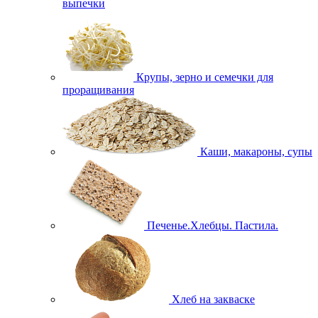
выпечки
Крупы, зерно и семечки для
проращивания
Каши, макароны, супы
Печенье.Хлебцы. Пастила.
Хлеб на закваске