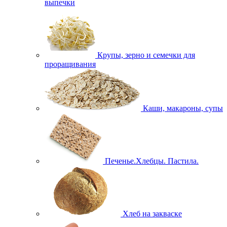
выпечки
Крупы, зерно и семечки для
проращивания
Каши, макароны, супы
Печенье.Хлебцы. Пастила.
Хлеб на закваске