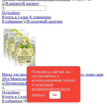
В корзину
Подробнее
Купить в 1 клик
К сравнению
В избранное
В наличии
Быстрый просмотр
Пользуясь сайтом, вы
Маска для лица Питательная с экстрактом фукуса, ткань саше
соглашаетесь с
20гр Микролиз
155 руб.
/ шт
использованием cookies
Подписаться
и
политикой
конфиденциальности
Подробнее
данных
.
Ок
Купить в 1 клик
К сравнению
В избранное
Под заказ