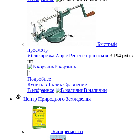
Быстрый
просмотр
Яблокорезка Apple Peeler с присоской
3 194 руб.
/
шт
В корзину
Подробнее
Купить в 1 клик
Сравнение
В избранное
В наличии
Центр Природного Земледелия
Биопрепараты