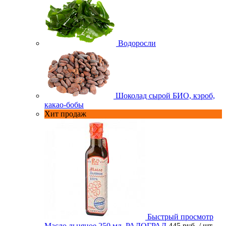
Водоросли
Шоколад сырой БИО, кэроб,
какао-бобы
Хит продаж
Быстрый просмотр
Масло льняное 250 мл. РАДОГРАД
445 руб.
/ шт