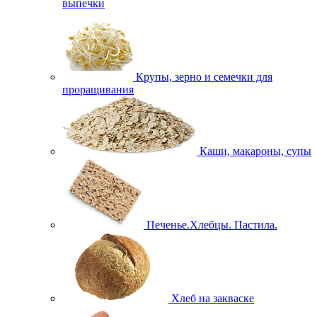
выпечки
Крупы, зерно и семечки для
проращивания
Каши, макароны, супы
Печенье.Хлебцы. Пастила.
Хлеб на закваске