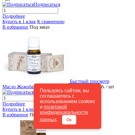
Подписаться
Подробнее
Купить в 1 клик
К сравнению
В избранное
Под заказ
Быстрый просмотр
Масло Жожоба и Ваниль 10 мл СпивакЪ
180 руб.
/ шт
Пользуясь сайтом, вы
Подписаться
соглашаетесь с
использованием cookies
Подробнее
и
политикой
Купить в 1 клик
К сравнению
конфиденциальности
В избранное
Под заказ
данных
.
Ок