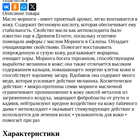
Поделиться
Описание товара
Масло моринги - имеет приятный аромат, легко впитывается в
кожу. Содержит бегеновую кислоту, которая обеспечивает ему
стабильность. Свойство масла как антиоксиданта было
известно еще в Древнем Египте, поскольку египтяне
помещали амфоры с маслом Моринги в Склепы. Обладает
очищающими свойствами. Помогает восстанавить
поврежденную и сухую кожу, разглаживает морщины,
очищает поры. Моринга богата тирозином, способствующим
выработке меланина в коже; она также отличается высоким
содержанием кальция, повышающего энергию клеток кожи и
способствует хорошему загару. Вдобавок она содержит много
меди, которая усиливает действие меланина. Косметическое
действие: • микро-протеины семян моринги масличной
ограничивают проникновение в кожу окисей металлов из
загрязненного воздуха, защищают фибробласты от ртути и
кадмия, нейтрализуют вредное воздействие на кожу табачного
дыма • антиоксидант • оказывает стимулирующее действие и
используется для лечения волос • увлажнитель для кожи •
помогает при раз
Характеристики