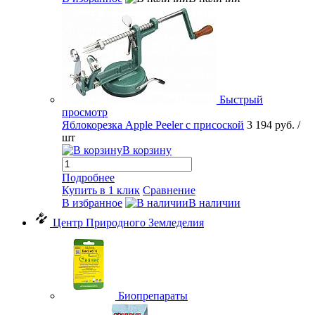
Быстрый
просмотр
Яблокорезка Apple Peeler с присоской
3 194 руб.
/
шт
В корзину
Подробнее
Купить в 1 клик
Сравнение
В избранное
В наличии
Центр Природного Земледелия
Биопрепараты