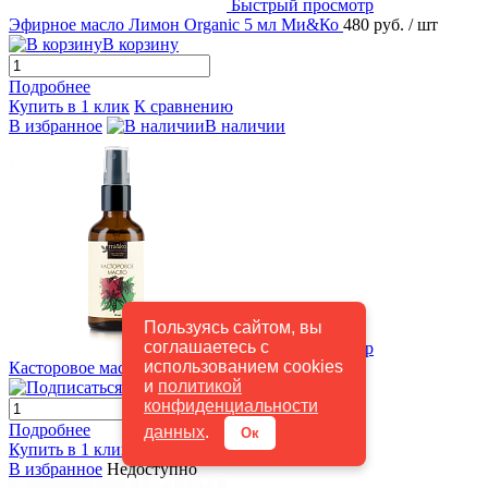
Быстрый просмотр
Эфирное масло Лимон Organic 5 мл Ми&Ко
480 руб.
/ шт
В корзину
Подробнее
Купить в 1 клик
К сравнению
В избранное
В наличии
Пользуясь сайтом, вы
соглашаетесь с
Быстрый просмотр
использованием cookies
Касторовое масло 50 мл Ми&Ко
210 руб.
/ шт
и
политикой
Подписаться
конфиденциальности
Подробнее
данных
.
Ок
Купить в 1 клик
К сравнению
В избранное
Недоступно