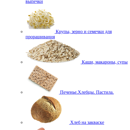
выпечки
Крупы, зерно и семечки для
проращивания
Каши, макароны, супы
Печенье.Хлебцы. Пастила.
Хлеб на закваске