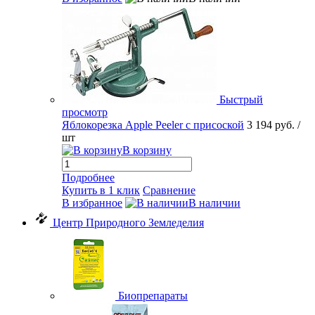
Быстрый
просмотр
Яблокорезка Apple Peeler с присоской
3 194 руб.
/
шт
В корзину
Подробнее
Купить в 1 клик
Сравнение
В избранное
В наличии
Центр Природного Земледелия
Биопрепараты