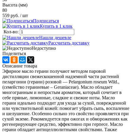
Высота (мм)
80
559 руб.
/ шт
Подписаться
Купить в 1 клик
Кол-во:
Нашли дешевле
Рассчитать доставку
Недоступно
Поделиться
Описание товара
Эфирное масло герани получают методом паровой
дистилляции свежескошенной надземной части растений
пеларгонии (герани) розовой — Pelargonium roseum Wild.,
(семейство гераниевые – Geraniaceae). Масло обладает
многогранным и непростым ароматом, который сочетает в
себе пряные, лимонные, сладкие и свежие ноты. Масло
герани идеально подходит для ухода за сухой, поврежденной
или чувствительной кожей: помогает убрать сыпь, воспаление
и шелушение. Особенно сильно это свойство проявляется при
сухой экземе. Рекомендуется при ожогах и обморожениях как
регенерирующее средство, эффективно при герпесе. Масло
герани обладает антицеллюлитными свойствами. Также