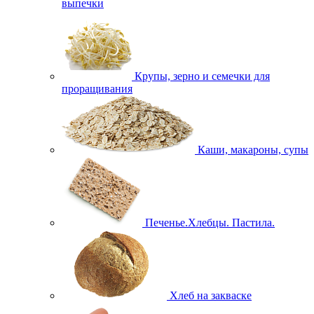
выпечки
Крупы, зерно и семечки для
проращивания
Каши, макароны, супы
Печенье.Хлебцы. Пастила.
Хлеб на закваске