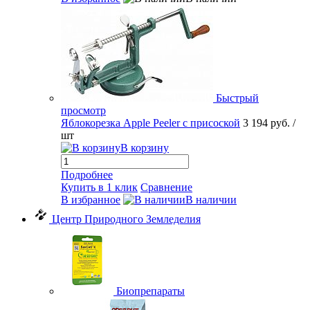
Быстрый
просмотр
Яблокорезка Apple Peeler с присоской
3 194 руб.
/
шт
В корзину
Подробнее
Купить в 1 клик
Сравнение
В избранное
В наличии
Центр Природного Земледелия
Биопрепараты