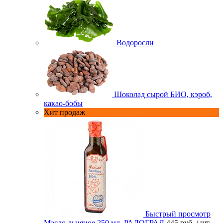
Водоросли
Шоколад сырой БИО, кэроб,
какао-бобы
Хит продаж
Быстрый просмотр
Масло льняное 250 мл. РАДОГРАД
445 руб.
/ шт