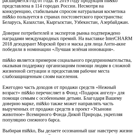
расширяется год от года. В 2019 году продукция mi&ko
представлена в 114 городах России. Несмотря на
конкуренцию, стабильным спросом натуральная косметика
mi&ko пользуется в странах постсоветского пространства:
Беларусь, Казахстан, Кыргызстан, Узбекистан, Азербайджан.
Доверие потребителей и экспертов рынка подтверждено
наградами международных премий. На выставке InterCHARM
2018 дезодорант Морской бриз и маска для лица Анти-акне
победили в номинации «Лучшая зелёная инновация».
mi&ko является примером социального предпринимательства,
оказывая поддержку организациям помощи людям в сложной
жизненной ситуации и предоставляя рабочие места
слабозащищенным слоям населения.
Ежегодно часть доходов от продажи средств «Нежный
возраст» mi&ko перечисляет в Фонд «Подарок ангелу» для
помощи семьям с особенными детьми. Благодаря Вашему
доверию марке, mi&ko также может направлять часть
вырученных от продажи средств в проект «Усынови
животное» Всемирного Фонда Дикой Природы, укрепляя
популяцию снежного барса.
Выбирая mi&ko, Вы делаете осознанный шаг навстречу жизни