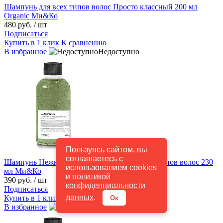
Шампунь для всех типов волос Просто классный 200 мл
Organic Ми&Ко
480 руб.
/ шт
Подписаться
Купить в 1 клик
К сравнению
В избранное
Недоступно
Пользуясь сайтом, вы
соглашаетесь с
Шампунь Нежная корица и имбирь для всех типов волос 230
использованием cookies
мл Ми&Ко
и
политикой
390 руб.
/ шт
конфиденциальности
Подписаться
данных
.
Купить в 1 клик
К сравнению
Ок
В избранное
Недоступно