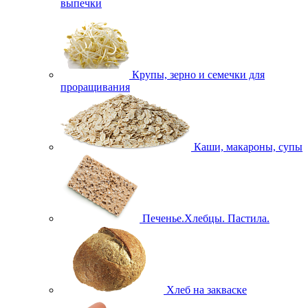
выпечки
Крупы, зерно и семечки для
проращивания
Каши, макароны, супы
Печенье.Хлебцы. Пастила.
Хлеб на закваске