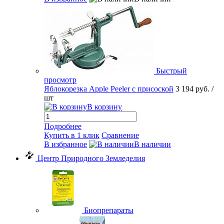
Быстрый
просмотр
Яблокорезка Apple Peeler с присоской
3 194 руб.
/
шт
В корзину
Подробнее
Купить в 1 клик
Сравнение
В избранное
В наличии
Центр Природного Земледелия
Биопрепараты