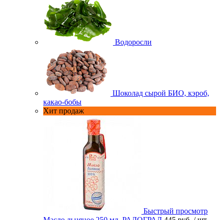
Водоросли
Шоколад сырой БИО, кэроб,
какао-бобы
Хит продаж
Быстрый просмотр
Масло льняное 250 мл. РАДОГРАД
445 руб.
/ шт