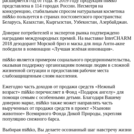
расширяется год от года. В 2019 году продукция mi&ko
представлена в 114 городах России. Несмотря на
конкуренцию, стабильным спросом натуральная косметика
mi&ko пользуется в странах постсоветского пространства:
Беларусь, Казахстан, Кыргызстан, Узбекистан, Азербайджан.
Доверие потребителей и экспертов рынка подтверждено
наградами международных премий. На выставке InterCHARM
2018 дезодорант Морской бриз и маска для лица Анти-акне
победили в номинации «Лучшая зелёная инновация».
mi&ko является примером социального предпринимательства,
оказывая поддержку организациям помощи людям в сложной
жизненной ситуации и предоставляя рабочие места
слабозащищенным слоям населения.
Ежегодно часть доходов от продажи средств «Нежный
возраст» mi&ko перечисляет в Фонд «Подарок ангелу» для
помощи семьям с особенными детьми. Благодаря Вашему
доверию марке, mi&ko также может направлять часть
вырученных от продажи средств в проект «Усынови
животное» Всемирного Фонда Дикой Природы, укрепляя
популяцию снежного барса.
Выбирая mi&ko, Вы делаете осознанный шаг навстречу жизни